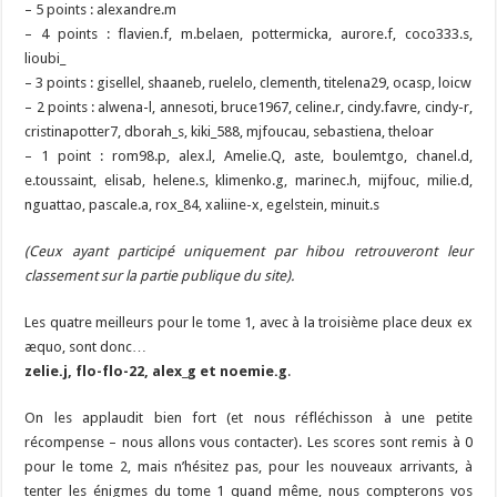
– 5 points : alexandre.m
– 4 points : flavien.f, m.belaen, pottermicka, aurore.f, coco333.s,
lioubi_
– 3 points : gisellel, shaaneb, ruelelo, clementh, titelena29, ocasp, loicw
– 2 points : alwena-l, annesoti, bruce1967, celine.r, cindy.favre, cindy-r,
cristinapotter7, dborah_s, kiki_588, mjfoucau, sebastiena, theloar
– 1 point : rom98.p, alex.l, Amelie.Q, aste, boulemtgo, chanel.d,
e.toussaint, elisab, helene.s, klimenko.g, marinec.h, mijfouc, milie.d,
nguattao, pascale.a, rox_84, xaliine-x, egelstein, minuit.s
(Ceux ayant participé uniquement par hibou retrouveront leur
classement sur la partie publique du site).
Les quatre meilleurs pour le tome 1, avec à la troisième place deux ex
æquo, sont donc…
zelie.j, flo-flo-22, alex_g et noemie.g
.
On les applaudit bien fort (et nous réfléchisson à une petite
récompense – nous allons vous contacter). Les scores sont remis à 0
pour le tome 2, mais n’hésitez pas, pour les nouveaux arrivants, à
tenter les énigmes du tome 1 quand même, nous compterons vos