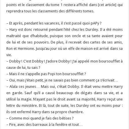
points et le classement du tome 1 restera affiché dans [cet article] qui
reprendra tous les classements des différents tomes.
– Et après, pendant les vacances, il s’est passé quoi pAPy ?
– Hary est donc retourné pendant l’été chez les Dursley. Il a été moins
maltraité que d’habitude, puisque son oncle et sa tante avaient peur
de lui et de ses pouvoirs. De plus, il recevait des cartes de ses amis,
Ron et Hermione. Jusqu’au jour où un elfe de maison est arrivé dans sa
vie.
– Dobby ! C’est Dobby ! J’adore Dobby ! J’ai appelé mon boursoufflet à
cause de lui, tu sais ?
– Mais il ne s’appelle pas Popi ton boursoufflet ?
– Oui, mais j’étais petit, je ne savais pas bien comment ça s’écrivait…
– Alala ces jeunes… Mais oui, c’était Dobby. Il était venu mettre Harry
en garde. Sauf qu’il a causé beaucoup de dégats dans sa vie, et a
utilisé la magie. N’ayant pas le droit avant sa majorité, Harry reçut une
lettre du ministère. Et là, tout de suite, les Dursley ont eu moins peur :
ils ont enfermé Harry dans sa propre chambre.
– Comme moi quand je fais des bétises ?
– Pire, avec des barreaux à la fenêtre et tout…