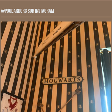
@PoudardOrg sur Instagram