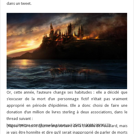
dans un tweet.
Or, cette année, l’auteure change ses habitudes : elle a décidé que
s’excuser de la mort d’un personnage fictif n’était pas vraiment
approprié en période d’épidémie. Elle a donc choisi de faire une
donation d’un million de livres sterling à deux associations, dans le
thread suivant :
https://twitter.com/jk_rowling/status/1256511008320950273
(Aujourd’hui est le 22ème anniversaire de la bataille de Poudlard, mais
je vais être honnête et dire qu’il serait inapproprié de parler de morts