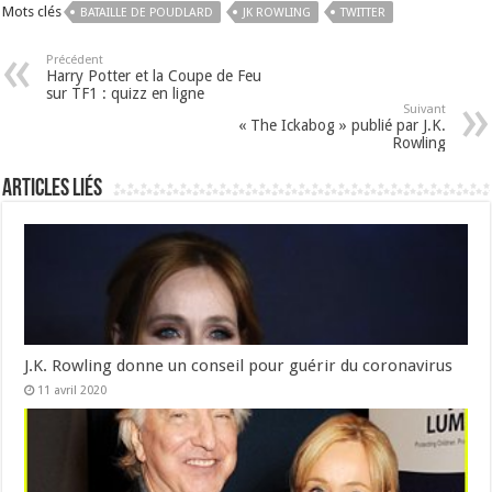
Mots clés
BATAILLE DE POUDLARD
JK ROWLING
TWITTER
Précédent
Harry Potter et la Coupe de Feu
sur TF1 : quizz en ligne
Suivant
« The Ickabog » publié par J.K.
Rowling
Articles liés
J.K. Rowling donne un conseil pour guérir du coronavirus
11 avril 2020