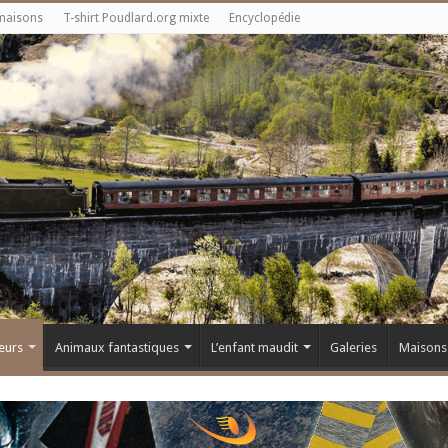
maisons
T-shirt Poudlard.org mixte
Encyclopédie
eurs
Animaux fantastiques
L’enfant maudit
Galeries
Maisons