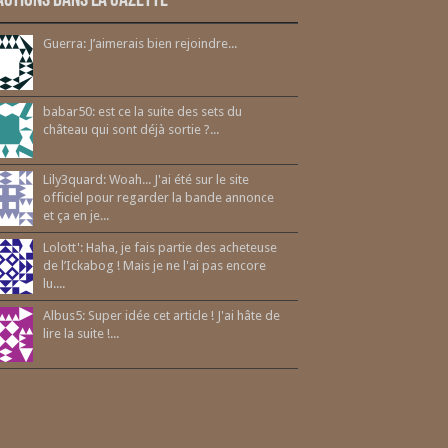
actions dans la gazette
Guerra: J’aimerais bien rejoindre...
babar50: est ce la suite des sets du
château qui sont déjà sortie ?...
Lily3quard: Woah... J'ai été sur le site
officiel pour regarder la bande annonce
et ça en je...
Lolott': Haha, je fais partie des acheteuse
de l’Ickabog ! Mais je ne l'ai pas encore
lu....
Albus5: Super idée cet article ! J'ai hâte de
lire la suite !...