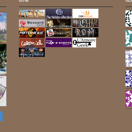
RITM
Ré