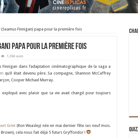
(Seamus Finnigan) papa pour la première fois
Cha
an) papa pour la première fois
1,366 vues
s Finnigan dans l’adaptation cinématographique de la saga a
am
qu’il était devenu père. Sa compagne, Shannon McCaffrey
garçon, Cooper Michael Murray.
 expliqué avec plaisir que sa vie avait changé pour toujours
pert Grint
(Ron Weasley) née en mai dernier fête ses neuf mois.
Quiz
 Brown), cela nous fait déjà 5 futurs Gryffondor !