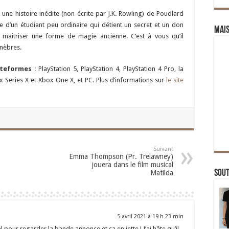
 une histoire inédite (non écrite par J.K. Rowling) de Poudlard
e d’un étudiant peu ordinaire qui détient un secret et un don
Mai
t maitriser une forme de magie ancienne. C’est à vous qu’il
énèbres.
ateformes
: PlayStation 5, PlayStation 4, PlayStation 4 Pro, la
 Series X et Xbox One X, et PC. Plus d’informations sur
le site
Suivant
Emma Thompson (Pr. Trelawney)
jouera dans le film musical
Sou
Matilda
5 avril 2021 à 19 h 23 min
el pour regarder la bande annonce et ça en jette ! J’ai hâte qu’il