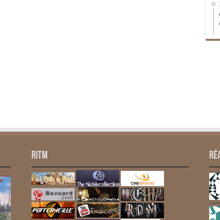
RITM
Ré