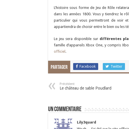
L’histoire sous forme de Jeu de Rôle relatera
dans les années 1800. Vous y tiendrez le rôl
particulier qui vous permettront de voir e
appartiendra de choisir entre le bien ou les t
Le jeu sera disponible sur
différentes pl
famille d’appareils Xbox One, y compris Xbox
officiel
.
Facebook
Twitter
Partager
Précédent
Le château de sable Poudlard
Un commentaire
Lily3quard
Woah… J’ai été sur le site offici