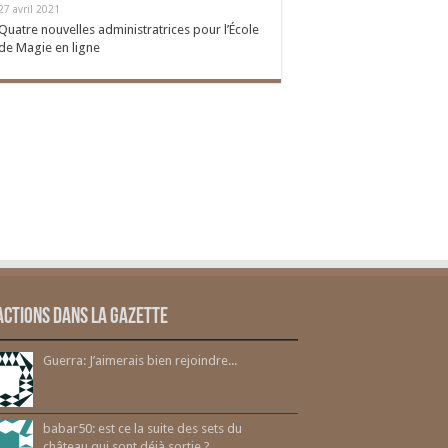
27 avril 2021
Quatre nouvelles administratrices pour l’École
de Magie en ligne
actions dans la gazette
Guerra: J’aimerais bien rejoindre...
babar50: est ce la suite des sets du
château qui sont déjà sortie ?...