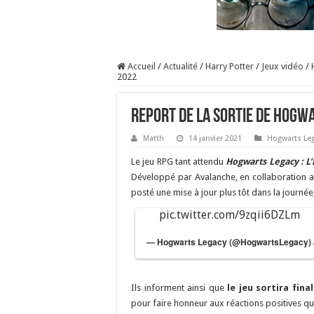
Accueil
/
Actualité
/
Harry Potter
/
Jeux vidéo
/
2022
Report de la sortie de Hogw
Matth
14 janvier 2021
Hogwarts Le
Le jeu RPG tant attendu
Hogwarts Legacy : L
Développé par Avalanche, en collaboration av
posté une mise à jour plus tôt dans la journé
pic.twitter.com/9zqii6DZLm
— Hogwarts Legacy (@HogwartsLegacy)
Ils informent ainsi que
le jeu sortira fina
pour faire honneur aux réactions positives qu