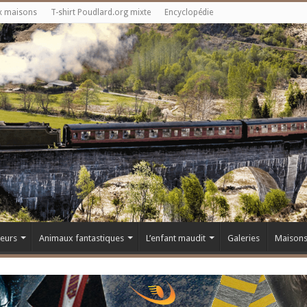
x maisons
T-shirt Poudlard.org mixte
Encyclopédie
teurs
Animaux fantastiques
L’enfant maudit
Galeries
Maison