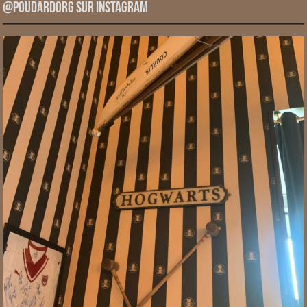
@PoudardOrg sur Instagram