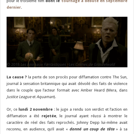
pour le troisième film
dont le
tournage a débuté en septembre
dernier
.
© 2018
Les Animaux Fantastiques : Les Crimes de Grindelwald
La cause ?
la perte de son procès pour diffamation contre The Sun,
journal à sensation britannique qui avait dévoilé des faits de violence
dans le couple que l’acteur formait avec Amber Heard (Mera, dans
Justice League
et
Aquaman
).
Or, ce
lundi 2 novembre
: le juge a rendu son verdict et l’action en
diffamation a été
rejetée
, le journal ayant réussi à montrer le
caractère de réel des faits reprochés. Johnny Depp lui-même avait
reconnu, en audience, qu’il avait «
donné un coup de tête
» à sa