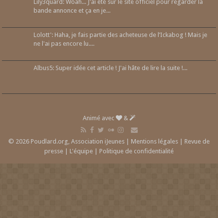
Lily3quard: Woah... J'ai été sur le site officiel pour regarder la
bande annonce et ça en je...
Lolott': Haha, je fais partie des acheteuse de l’Ickabog ! Mais je
ne l'ai pas encore lu....
Albus5: Super idée cet article ! J'ai hâte de lire la suite !...
Animé avec
&
© 2026 Poudlard.org, Association iJeunes |
Mentions légales
|
Revue de
presse
|
L'équipe
|
Politique de confidentialité