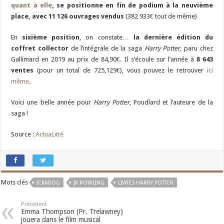
quant à elle
, se positionne en fin de podium à la neuvième
place, avec 11 126 ouvrages vendus
(382 933€ tout de même)
En
sixième position
, on constate…
la dernière édition du
coffret collector
de l’intégrale de la saga
Harry Potter
, paru chez
Gallimard en 2019 au prix de 84,90€. Il s’écoule sur l’année à
8 643
ventes
(pour un total de 725,129€), vous pouvez le retrouver
ici
même
.
Voici une belle année pour
Harry Potter
, Poudlard et l’auteure de la
saga !
Source :
ActuaLitté
Mots clés
ICKABOG
JK ROWLING
LIVRES HARRY POTTER
Précédent
Emma Thompson (Pr. Trelawney)
jouera dans le film musical