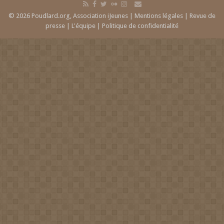
© 2026 Poudlard.org, Association iJeunes |
Mentions légales
|
Revue de
presse
|
L'équipe
|
Politique de confidentialité