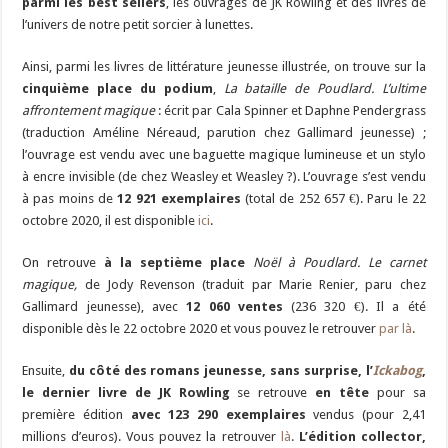
parmi les best sellers
, les ouvrages de JK Rowling et des livres de
l’univers de notre petit sorcier à lunettes.
Ainsi, parmi les livres de littérature jeunesse illustrée, on trouve sur la
cinquième place du podium
,
La bataille de Poudlard. L’ultime
affrontement magique
: écrit par Cala Spinner et Daphne Pendergrass
(traduction Améline Néreaud, parution chez Gallimard jeunesse) ;
l’ouvrage est vendu avec une baguette magique lumineuse et un stylo
à encre invisible (de chez Weasley et Weasley ?). L’ouvrage s’est vendu
à pas moins de
12 921 exemplaires
(total de 252 657 €). Paru le 22
octobre 2020, il est disponible
ici
.
On retrouve
à la septième place
Noël à Poudlard. Le carnet
magique,
de Jody Revenson (traduit par Marie Renier, paru chez
Gallimard jeunesse), avec
12 060 ventes
(236 320 €). Il a été
disponible dès le 22 octobre 2020 et vous pouvez le retrouver
par là
.
Ensuite,
du côté des romans jeunesse, sans surprise, l’
Ickabog
,
le dernier livre de JK Rowling
se retrouve
en tête
pour sa
première édition
avec 123 290 exemplaires
vendus (pour 2,41
millions d’euros). Vous pouvez la retrouver
là
.
L’édition collector,