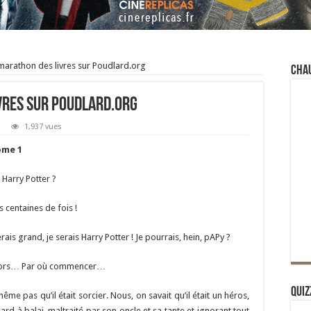
arathon des livres sur Poudlard.org
Cha
vres sur Poudlard.org
1,937 vues
Tome 1
 Harry Potter ?
s centaines de fois !
erais grand, je serais Harry Potter ! Je pourrais, hein, pAPy ?
… Alors… Par où commencer…
Quiz
même pas qu’il était sorcier. Nous, on savait qu’il était un héros,
ard à balai, maltraité par son oncle et sa tante et ignorant tout