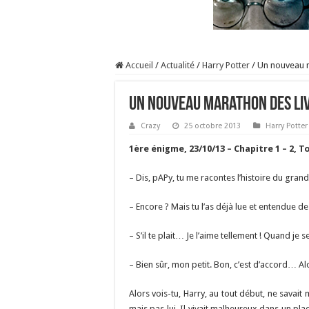
Accueil
/
Actualité
/
Harry Potter
/
Un nouveau m
Un nouveau marathon des li
Crazy
25 octobre 2013
Harry Potter
1ère énigme, 23/10/13 – Chapitre 1 – 2, 
– Dis, pAPy, tu me racontes l’histoire du grand
– Encore ? Mais tu l’as déjà lue et entendue de
– S’il te plait… Je l’aime tellement ! Quand je s
– Bien sûr, mon petit. Bon, c’est d’accord
Alors vois-tu, Harry, au tout début, ne savait 
mais pas lui. Il vivait malheureux dans un plac