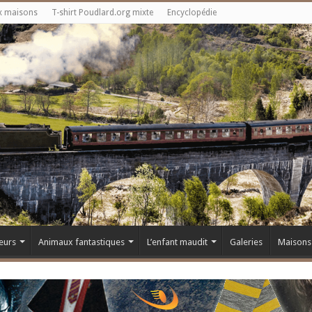
x maisons
T-shirt Poudlard.org mixte
Encyclopédie
eurs
Animaux fantastiques
L’enfant maudit
Galeries
Maisons