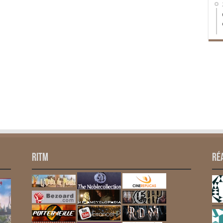
RITM
Ré