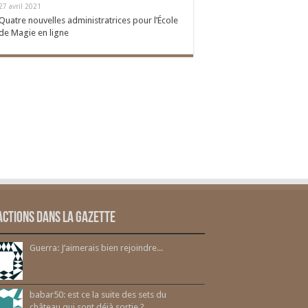
27 avril 2021
Quatre nouvelles administratrices pour l’École
de Magie en ligne
actions dans la gazette
Guerra: J’aimerais bien rejoindre...
babar50: est ce la suite des sets du
château qui sont déjà sortie ?...