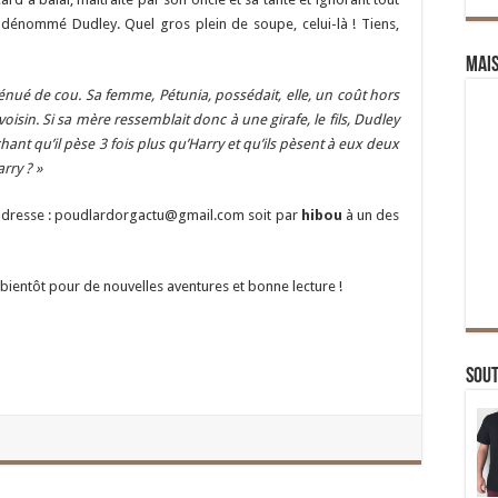
 dénommé Dudley. Quel gros plein de soupe, celui-là ! Tiens,
Mai
nué de cou. Sa femme, Pétunia, possédait, elle, un coût hors
oisin. Si sa mère ressemblait donc à une girafe, le fils, Dudley
hant qu’il pèse 3 fois plus qu’Harry et qu’ils pèsent à eux deux
rry ? »
adresse : poudlardorgactu@gmail.com soit par
hibou
à un des
 bientôt pour de nouvelles aventures et bonne lecture !
Sou