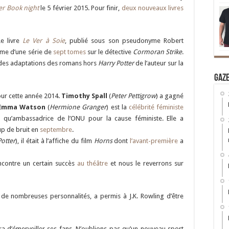
er Book night
le 5 février 2015. Pour finir,
deux nouveaux livres
Le livre
Le Ver à Soie
, publié sous son pseudonyme Robert
ième d’une série de
sept tomes
sur le détective
Cormoran Strike
.
r des adaptations des romans hors
Harry Potter
de l’auteur sur la
Gaz
our cette année 2014.
Timothy Spall
(
Peter Pettigrow
) a gagné
Emma Watson
(
Hermione Granger
) est la
célébrité féministe
 qu’ambassadrice de l’ONU pour la cause féministe. Elle a
up de bruit en
septembre
.
Potter
), il était à l’affiche du film
Horns
dont
l’avant-première
a
rencontre un certain succès
au théâtre
et nous le reverrons sur
é de nombreuses personnalités, a permis à J.K. Rowling d’être
a d’émerveiller ses fans. N’oublions pas qu’un nouveau sport