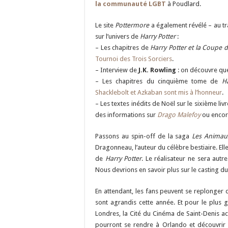
la communauté LGBT
à Poudlard.
Le site
Pottermore
a également révélé – au tr
sur l’univers de
Harry Potter
:
– Les chapitres de
Harry Potter et la Coupe 
Tournoi des Trois Sorciers
.
– Interview de
J.K. Rowling
: on découvre q
– Les chapitres du cinquième tome de
Ha
Shacklebolt et Azkaban sont mis à l’honneur
.
– Les textes inédits de Noël sur le sixième livr
des informations sur
Drago Malefoy
ou enco
Passons au spin-off de la saga
Les Animau
Dragonneau, l’auteur du célèbre bestiaire. El
de
Harry Potter
. Le réalisateur ne sera aut
Nous devrions en savoir plus sur le casting du
En attendant, les fans peuvent se replonger 
sont agrandis cette année. Et pour le plus
Londres, la Cité du Cinéma de Saint-Denis ac
pourront se rendre à Orlando et découvrir 