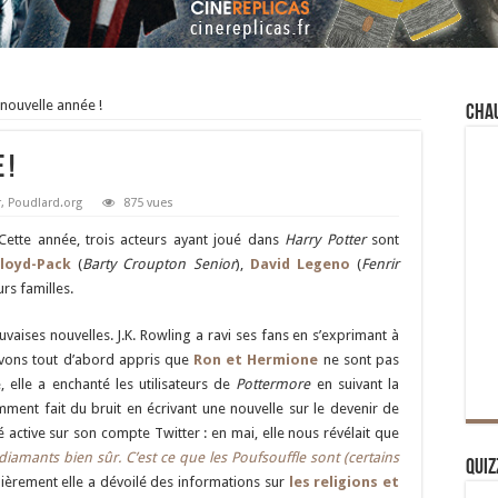
nouvelle année !
Cha
 !
r
,
Poudlard.org
875 vues
ette année, trois acteurs ayant joué dans
Harry Potter
sont
loyd-Pack
(
Barty Croupton Senior
),
David Legeno
(
Fenrir
eurs familles.
aises nouvelles. J.K. Rowling a ravi ses fans en s’exprimant à
avons tout d’abord appris que
Ron et Hermione
ne sont pas
, elle a enchanté les utilisateurs de
Pottermore
en suivant la
ment fait du bruit en écrivant une nouvelle sur le devenir de
é active sur son compte Twitter : en mai, elle nous révélait que
diamants bien sûr. C’est ce que les Poufsouffle sont (certains
Quiz
ièrement elle a dévoilé des informations sur
les religions et