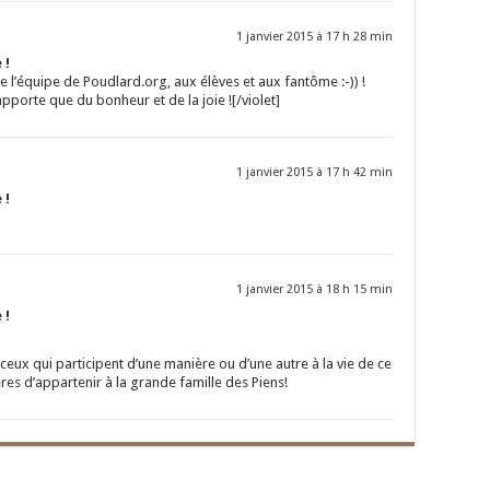
1 janvier 2015 à 17 h 28 min
 !
e l’équipe de Poudlard.org, aux élèves et aux fantôme :-)) !
pporte que du bonheur et de la joie ![/violet]
1 janvier 2015 à 17 h 42 min
 !
1 janvier 2015 à 18 h 15 min
 !
ceux qui participent d’une manière ou d’une autre à la vie de ce
es d’appartenir à la grande famille des Piens!