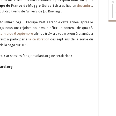
pe de France de Muggle Quidditch
a eu lieu en
décembre
.
t droit venu de l’univers de J.K. Rowling !
Poudlard.org
… l’équipe s’est agrandie cette année, après le
Ju nous ont rejoints pour vous offrir un contenu de qualité.
contre du 6 septembre
afin de (re)vivre votre première année à
reux à participer à
la célébration
des sept ans de la sortie du
 de la saga sur TF1.
 Car sans les fans, Poudlard.org ne serait rien !
ard.org !