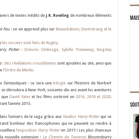
avers de textes inédits de
J.K. Rowling
de nombreux éléments
Mai
de Feu
: on en apprend plus sur
Beauxbâtons, Durmstrang et le
ue
les sorciers sont fans de Rugby
.
rry Potter
:
Dolores Ombrage, Sybille Trelawney, Kingsley
e :
des révélations croustillantes
sont ajoutées au site, ainsi que
re
l’Ordre de Merlin
.
x Fantastiques
: ce sera une
trilogie
sur l’histoire de Norbert
le se déroulera à New-York, soixante-dix ans avant les aventures
re que
David Yates
et les films sortiront en
2016, 2018 et 2020
.
rant l’année 2015.
Sou
dans l’univers de la saga grâce aux
Studios
Harry Potter
qui se
 grand bonheur des francophones qui ne peuvent se rendre à
cueillera
l’exposition
Harry Potter
en 2015 ! Les plus chanceux
la nouvelle extension :
Le Chemin de Traverse
. Bloomsburry