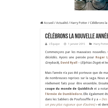
Accueil
/
Actualité
/
Harry Potter
/
Célébrons la 
Célébrons la nouvelle année
L'Équipe
1 janvier 2015
Harry Potte
Commençons par les mauvaises nouvelles. C
décédés. Ayons une pensée pour
Roger L
Greyback
),
David Ryall
– (
Elphias Doge
) et l
Mais l’année n’a pas été porteuse que de mauv
de nombreuses reprises sur la saga. Nous 
réellement faits pour être ensemble. Ensuite
coupe du monde de Quidditch
et a notam
l’Armée de Dumbledore
. Elle également ét
dans les Sabliers de Poufsouffle il y a
« Des 
un peu plus rugueux que d’autres) »
et dern