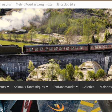
maisons
T-shirt Poudlard.org mixte
Encyclopédie
eurs
Animaux fantastiques
L’enfant maudit
Galeries
Maisons