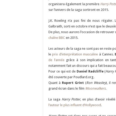
organisera également la première
Harry Pott
sur l’univers de la saga sortiront en 2015.
J.K. Rowling n’a pas fini de nous régaler. 
Galbraith, sorti en octobre n’est que le deux
De plus, nous aurons l’occasion de retrouve
chaîne BBC
en 2015.
Les acteurs de la saga ne sont pas en reste p
le
prix d’interprétation masculine
à Cannes.
de l’année
grâce à son implication en tant
notamment fait un discours qui a fait beauco
Pour ce qui est de
Daniel Radcliffe
(
Harry 
été couverte par Poudlard.org.
Quant à
Rupert Grint
(
Ron Weasley
), il 
grand écran dans le film
Moonwalkers
.
La saga
Harry Potter
, en plus d’avoir révél
l’auteur le plus influent d’Hollywood
.
Harry Potter
est dans nos cœurs et ne cesser