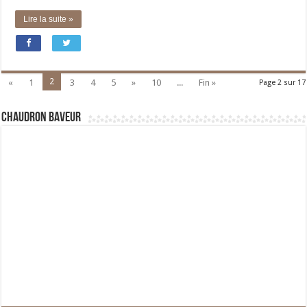
Lire la suite »
2
«
1
3
4
5
»
10
...
Fin »
Page 2 sur 17
Chaudron Baveur