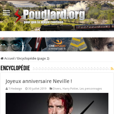
Accueil
/
Encyclopédie (page 2)
Encyclopédie
Joyeux anniversaire Neville !
T-Hedwige
30 juillet 2019
Divers
,
Harry Potter
,
Les personnages