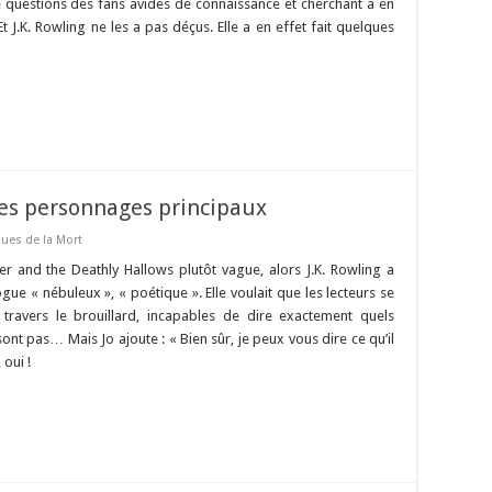
e questions des fans avides de connaissance et cherchant à en
t J.K. Rowling ne les a pas déçus. Elle a en effet fait quelques
 des personnages principaux
ques de la Mort
er and the Deathly Hallows plutôt vague, alors J.K. Rowling a
logue « nébuleux », « poétique ». Elle voulait que les lecteurs se
ravers le brouillard, incapables de dire exactement quels
ont pas… Mais Jo ajoute : « Bien sûr, je peux vous dire ce qu’il
 oui !