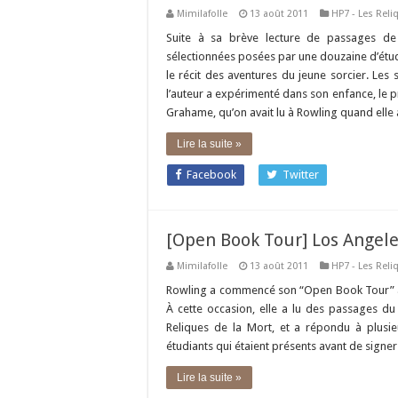
Mimilafolle
13 août 2011
HP7 - Les Reli
Suite à sa brève lecture de passages de
sélectionnées posées par une douzaine d’étud
le récit des aventures du jeune sorcier. Les
l’auteur a expérimenté dans son enfance, le pr
Grahame, qu’on avait lu à Rowling quand elle av
Lire la suite »
Facebook
Twitter
[Open Book Tour] Los Angel
Mimilafolle
13 août 2011
HP7 - Les Reli
Rowling a commencé son “Open Book Tour” aux
À cette occasion, elle a lu des passages du
Reliques de la Mort, et a répondu à plusie
étudiants qui étaient présents avant de sign
Lire la suite »