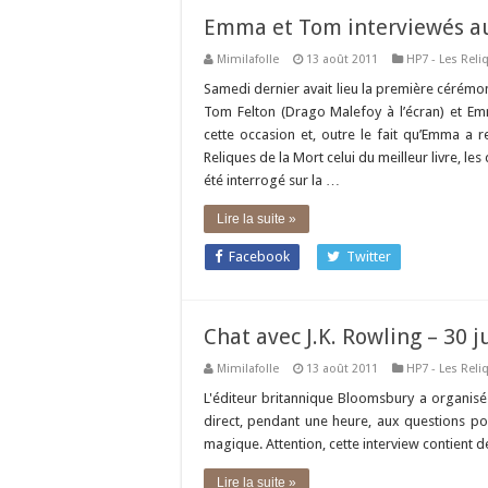
Emma et Tom interviewés au
Mimilafolle
13 août 2011
HP7 - Les Reli
Samedi dernier avait lieu la première cérém
Tom Felton (Drago Malefoy à l’écran) et E
cette occasion et, outre le fait qu’Emma a r
Reliques de la Mort celui du meilleur livre, le
été interrogé sur la …
Lire la suite »
Facebook
Twitter
Chat avec J.K. Rowling – 30 j
Mimilafolle
13 août 2011
HP7 - Les Reli
L'éditeur britannique Bloomsbury a organisé u
direct, pendant une heure, aux questions p
magique. Attention, cette interview contient d
Lire la suite »