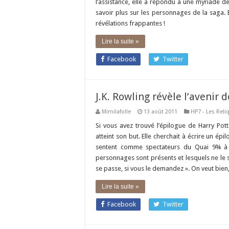
l’assistance, elle a répondu à une myriade d
savoir plus sur les personnages de la saga. E
révélations frappantes !
Lire la suite »
Facebook
Twitter
J.K. Rowling révèle l’avenir
Mimilafolle
13 août 2011
HP7 - Les Reli
Si vous avez trouvé l’épilogue de Harry Pott
atteint son but. Elle cherchait à écrire un épi
sentent comme spectateurs du Quai 9¾ à t
personnages sont présents et lesquels ne le s
se passe, si vous le demandez ». On veut bien,
Lire la suite »
Facebook
Twitter