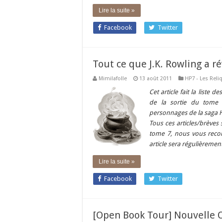
Lire la suite »
Facebook
Twitter
Tout ce que J.K. Rowling a r
Mimilafolle
13 août 2011
HP7 - Les Reli
Cet article fait la list
de la sortie du tome 7
personnages de la saga
H
Tous ces articles/brèves
tome 7, nous vous reco
article sera régulièrement
Lire la suite »
Facebook
Twitter
[Open Book Tour] Nouvelle 