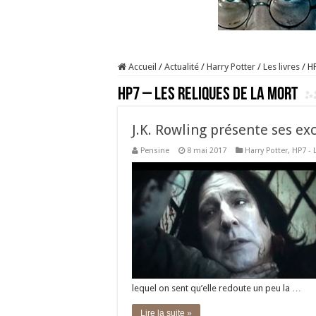
Accueil
/
Actualité
/
Harry Potter
/
Les livres
/
HP
HP7 – Les Reliques de la Mort
J.K. Rowling présente ses e
Pensine
8 mai 2017
Harry Potter
,
HP7 - 
lequel on sent qu’elle redoute un peu la …
Lire la suite »