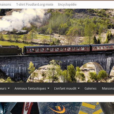
maisons
T-shirt Poudlard.org mixte
Encyclopédie
teurs
Animaux fantastiques
L’enfant maudit
Galeries
Maison