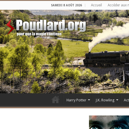
Accueil
Accéder aux 
SAMEDI 8 AOÛT 2026
Harry Potter
J.K. Rowling
Ac