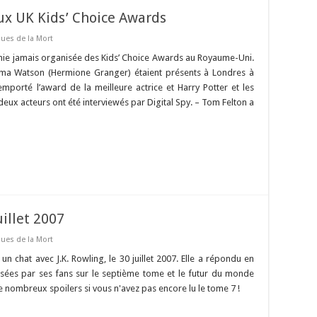
x UK Kids’ Choice Awards
ques de la Mort
onie jamais organisée des Kids’ Choice Awards au Royaume-Uni.
mma Watson (Hermione Granger) étaient présents à Londres à
emporté l’award de la meilleure actrice et Harry Potter et les
s deux acteurs ont été interviewés par Digital Spy. – Tom Felton a
uillet 2007
ques de la Mort
n chat avec J.K. Rowling, le 30 juillet 2007. Elle a répondu en
osées par ses fans sur le septième tome et le futur du monde
e nombreux spoilers si vous n'avez pas encore lu le tome 7 !