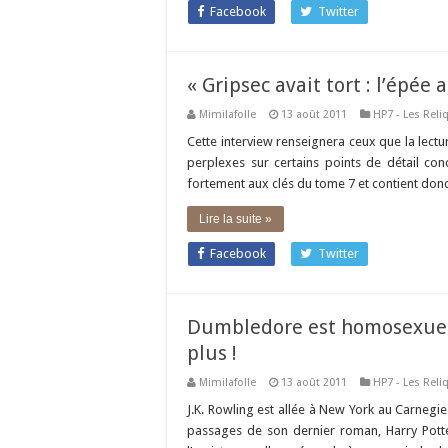
Facebook
Twitter
« Gripsec avait tort : l’épé
Mimilafolle
13 août 2011
HP7 - Les Reli
Cette interview renseignera ceux que la lectu
perplexes sur certains points de détail con
fortement aux clés du tome 7 et contient donc
Lire la suite »
Facebook
Twitter
Dumbledore est homosexuel 
plus !
Mimilafolle
13 août 2011
HP7 - Les Reli
J.K. Rowling est allée à New York au Carnegi
passages de son dernier roman, Harry Potte