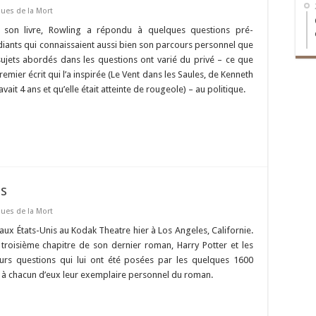
ques de la Mort
 son livre, Rowling a répondu à quelques questions pré-
iants qui connaissaient aussi bien son parcours personnel que
 sujets abordés dans les questions ont varié du privé – ce que
emier écrit qui l’a inspirée (Le Vent dans les Saules, de Kenneth
ait 4 ans et qu’elle était atteinte de rougeole) – au politique.
es
ques de la Mort
 États-Unis au Kodak Theatre hier à Los Angeles, Californie.
 troisième chapitre de son dernier roman, Harry Potter et les
urs questions qui lui ont été posées par les quelques 1600
er à chacun d’eux leur exemplaire personnel du roman.