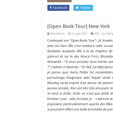
Facebook
Twitter
[Open Book Tour] New York
Mimilafolle
13 août 2011
HP7 - Les Reli
Continuant son “Open Book Tour”, J.K. Rowling
avec ses fans. Elle s'est rendue à cette occa
étudiants auxquels elle a lu un chapitre 
galeries
et sur le site
Abaca Press
. Bloombe
demandé : “
Si vous pouviez vous marier ave
?
”, l'auteur a répondu : “
En fait, j'ai déjà ép
je pense que Harry Potter lui ressembler
personnage imaginaire avec lequel serait s
Weasley serait inspiré d'un amour de jeuness
jeunes années. Ron est très très amusant, mai
le rend si drôle. Enfin ce n'est pas drôle de
Docteur Love - euh, Docteur Jo - s'adresse 
populaire, particulièrement auprès des filles.
ai pourtant offert une belle brochette de pe