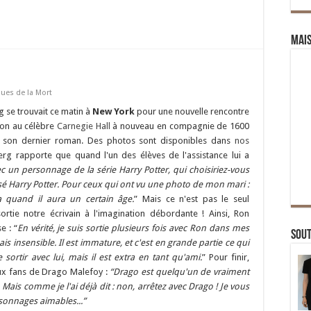
Mai
ques de la Mort
 se trouvait ce matin à
New York
pour une nouvelle rencontre
sion au célèbre
Carnegie Hall
à nouveau en compagnie de 1600
de son dernier roman. Des photos sont disponibles dans
nos
rg rapporte que quand l'un des élèves de l'assistance lui a
c un personnage de la série Harry Potter, qui choisiriez-vous
ousé Harry Potter. Pour ceux qui ont vu une photo de mon mari :
a quand il aura un certain âge.
” Mais ce n'est pas le seul
ortie notre écrivain à l'imagination débordante ! Ainsi, Ron
e : “
En vérité, je suis sortie plusieurs fois avec Ron dans mes
Sou
s insensible. Il est immature, et c'est en grande partie ce qui
 sortir avec lui, mais il est extra en tant qu'ami.
” Pour finir,
aux fans de Drago Malefoy :
“Drago est quelqu'un de vraiment
 Mais comme je l'ai déjà dit : non, arrêtez avec Drago ! Je vous
rsonnages aimables...”