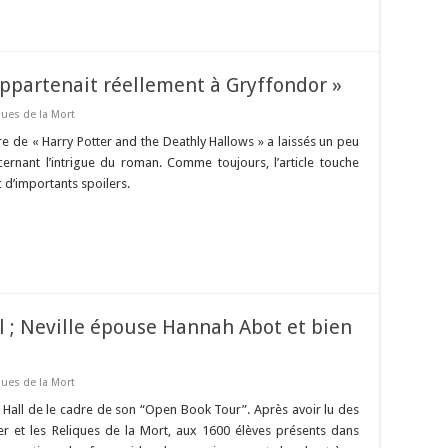
e appartenait réellement à Gryffondor »
ques de la Mort
re de « Harry Potter and the Deathly Hallows » a laissés un peu
cernant l’intrigue du roman. Comme toujours, l’article touche
 d’importants spoilers.
; Neville épouse Hannah Abot et bien
ques de la Mort
e Hall de le cadre de son “Open Book Tour”. Après avoir lu des
r et les Reliques de la Mort, aux 1600 élèves présents dans