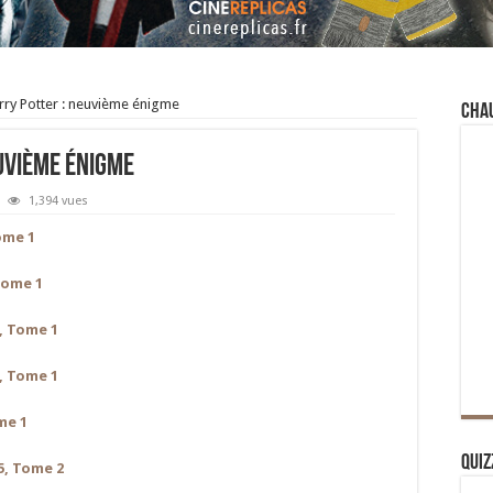
ry Potter : neuvième énigme
Cha
uvième énigme
1,394 vues
Tome 1
Tome 1
2, Tome 1
6, Tome 1
me 1
Quiz
5, Tome 2