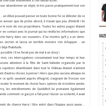
i cherchait visiblement à s’en débarrasser.
pour abandonner un objet, le trio passe pratiquement tout son
nsi… un élève pouvait penser en toute bonne foi se délester de ce
ien avouer que de prime abord, il n’avait que peu d’intérêt ! En
 que le nom de son propriétaire. Toutes les autres pages étaient
r en contact avec le journal qui lui révéla les informations que
Gaz
te Harry dans ses souvenirs. Il lui montra qu’il y a un demi-
 des secrets et laissa un terrible monstre s’en échapper… un
 déjà l’habitude.
 possible ! Il ne ferait pas de mal à un doxy !
moi, ces interrogations consumaient tout leur temps et leur
aucune attention à la fête de Saint-Valentin organisée par le
les cupidons déambulant dans tout le château étaient vraiment
nt d’autres choses à penser ! Alors que plus aucune attaque ne
r ce qu’ils savaient auprès d’Hagrid, craignant de froisser son
 reculer le moment de choisir leurs options de troisième année.
arry, les entraînements de Quidditch lui prenaient également
de comment ce garçon a fait pour réussir sa scolarité, il avait
lement de chance Harry ! Etre entré dans l’équipe aussi jeune…