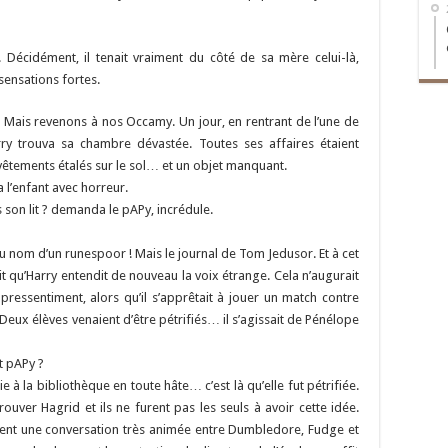
. Décidément, il tenait vraiment du côté de sa mère celui-là,
sensations fortes.
si. Mais revenons à nos Occamy. Un jour, en rentrant de l’une de
ry trouva sa chambre dévastée. Toutes ses affaires étaient
 vêtements étalés sur le sol… et un objet manquant.
 l’enfant avec horreur.
s son lit ? demanda le pAPy, incrédule.
aru nom d’un runespoor ! Mais le journal de Tom Jedusor. Et à cet
it qu’Harry entendit de nouveau la voix étrange. Cela n’augurait
ressentiment, alors qu’il s’apprêtait à jouer un match contre
Deux élèves venaient d’être pétrifiés… il s’agissait de Pénélope
t pAPy ?
e à la bibliothèque en toute hâte… c’est là qu’elle fut pétrifiée.
ouver Hagrid et ils ne furent pas les seuls à avoir cette idée.
ennent une conversation très animée entre Dumbledore, Fudge et