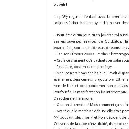
waouh !
Le pAPy regarda l’enfant avec bienveillance
toujours à chercher le moyen d’éprouver des 
– Peut-être qu’un jour, tu en joueras toi aus
ses éprouvantes séances de Quidditch, Har
éparpillées, son lit sans dessus-dessous, ses
– Pas son Nimbus 2000 au moins ? l’interrogea
– Crois-tu vraiment qu’il cachait son balai sou
– Peut-être, pour mieux le protéger…
– Non, ce n’était pas son balai qui avait disp
événement déjà curieux, s’ajouta bientôt le fa
rien de bon et pour confirmer son mauvais p
Poufouffle, la manifestation fut interrompue. 
Deauclaire et Hermione.
– Oh non ! Hermione ! Mais comment ça se fai
– Avant que le match ne débute elle était parti
N’y pouvant plus, Harry et Ron décident de tr
Couverts de la cape d’invisibilité, ils surpr