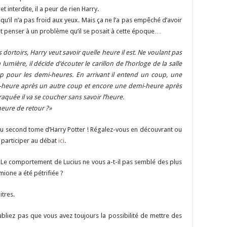
 interdite, il a peur de rien Harry.
e qu’il n’a pas froid aux yeux. Mais ça ne l’a pas empêché d’avoir
fait penser à un problème qu’il se posait à cette époque…
ortoirs, Harry veut savoir quelle heure il est. Ne voulant pas
lumière, il décide d’écouter le carillon de l’horloge de la salle
 pour les demi-heures. En arrivant il entend un coup, une
-heure après un autre coup et encore une demi-heure après
aquée il va se coucher sans savoir l’heure.
heure de retour ?»
du second tome d’Harry Potter ! Régalez-vous en découvrant ou
à participer au débat
ici
.
? Le comportement de Lucius ne vous a-t-il pas semblé des plus
ione a été pétrifiée ?
itres.
ubliez pas que vous avez toujours la possibilité de mettre des