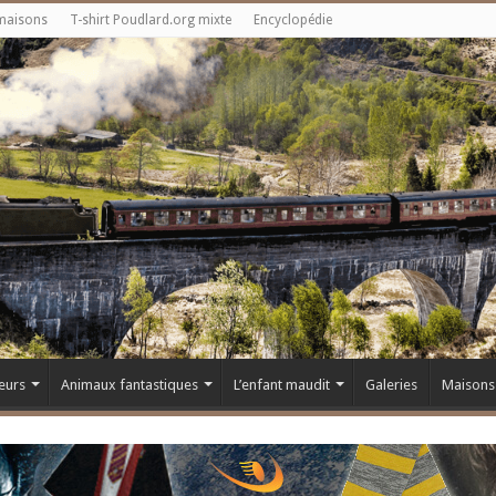
maisons
T-shirt Poudlard.org mixte
Encyclopédie
eurs
Animaux fantastiques
L’enfant maudit
Galeries
Maisons