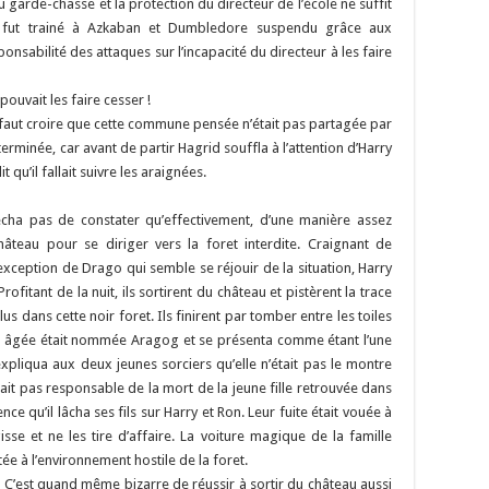
 garde-chasse et la protection du directeur de l’école ne suffit
id fut trainé à Azkaban et Dumbledore suspendu grâce aux
onsabilité des attaques sur l’incapacité du directeur à les faire
ouvait les faire cesser !
 faut croire que cette commune pensée n’était pas partagée par
 terminée, car avant de partir Hagrid souffla à l’attention d’Harry
qu’il fallait suivre les araignées.
êcha pas de constater qu’effectivement, d’une manière assez
hâteau pour se diriger vers la foret interdite. Craignant de
xception de Drago qui semble se réjouir de la situation, Harry
ofitant de la nuit, ils sortirent du château et pistèrent la trace
us dans cette noir foret. Ils finirent par tomber entre les toiles
lus âgée était nommée Aragog et se présenta comme étant l’une
xpliqua aux deux jeunes sorciers qu’elle n’était pas le montre
tait pas responsable de la mort de la jeune fille retrouvée dans
ence qu’il lâcha ses fils sur Harry et Ron. Leur fuite était vouée à
sse et ne les tire d’affaire. La voiture magique de la famille
ée à l’environnement hostile de la foret.
 C’est quand même bizarre de réussir à sortir du château aussi