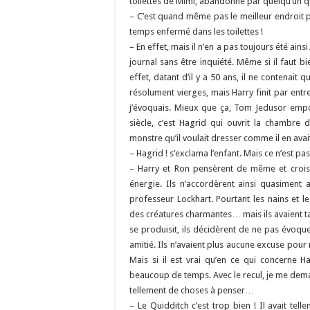
toilettes de Mimi, abandonné par quelqu’un qu
– C’est quand même pas le meilleur endroit 
temps enfermé dans les toilettes !
– En effet, mais il n’en a pas toujours été ai
journal sans être inquiété. Même si il faut b
effet, datant d’il y a 50 ans, il ne contenait
résolument vierges, mais Harry finit par entre
j’évoquais. Mieux que ça, Tom Jedusor empor
siècle, c’est Hagrid qui ouvrit la chambre
monstre qu’il voulait dresser comme il en avait
– Hagrid ! s’exclama l’enfant. Mais ce n’est pas
– Harry et Ron pensèrent de même et crois-
énergie. Ils n’accordèrent ainsi quasiment 
professeur Lockhart. Pourtant les nains et 
des créatures charmantes… mais ils avaient ta
se produisit, ils décidèrent de ne pas évoque
amitié. Ils n’avaient plus aucune excuse pour
Mais si il est vrai qu’en ce qui concerne H
beaucoup de temps. Avec le recul, je me deman
tellement de choses à penser…
– Le Quidditch c’est trop bien ! Il avait tel