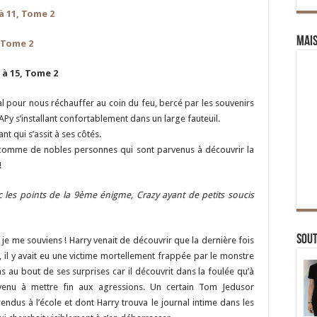
à 11, Tome 2
Mai
, Tome 2
 à 15, Tome 2
l pour nous réchauffer au coin du feu, bercé par les souvenirs
APy s’installant confortablement dans un large fauteuil.
nt qui s’assit à ses côtés.
comme de nobles personnes qui sont parvenus à découvrir la
!
c les points de la 9ème énigme, Crazy ayant de petits soucis
Sou
e me souviens ! Harry venait de découvrir que la dernière fois
 il y avait eu une victime mortellement frappée par le monstre
 pas au bout de ses surprises car il découvrit dans la foulée qu’à
rvenu à mettre fin aux agressions. Un certain Tom Jedusor
ndus à l’école et dont Harry trouva le journal intime dans les