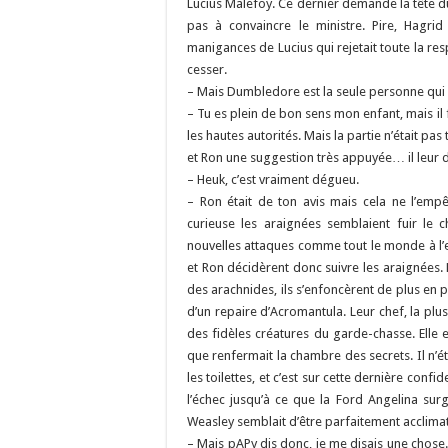
Lucius Malefoy. Ce dernier demande la tête du
pas à convaincre le ministre. Pire, Hagr
manigances de Lucius qui rejetait toute la resp
cesser.
– Mais Dumbledore est la seule personne qui p
– Tu es plein de bon sens mon enfant, mais il
les hautes autorités. Mais la partie n’était pas
et Ron une suggestion très appuyée… il leur dit 
– Heuk, c’est vraiment dégueu.
– Ron était de ton avis mais cela ne l’emp
curieuse les araignées semblaient fuir le c
nouvelles attaques comme tout le monde à l’e
et Ron décidèrent donc suivre les araignées. Pr
des arachnides, ils s’enfoncèrent de plus en pl
d’un repaire d’Acromantula. Leur chef, la p
des fidèles créatures du garde-chasse. Elle e
que renfermait la chambre des secrets. Il n’é
les toilettes, et c’est sur cette dernière confid
l’échec jusqu’à ce que la Ford Angelina surgi
Weasley semblait d’être parfaitement acclimat
– Mais pAPy dis donc, je me disais une chose.