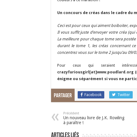
Un concours de créas dans le cadre du 
Ceci est pour ceux qui aiment boiboiter, exp
Il vous suffit juste d’envoyer votre créa (qu
La meilleure pour chaque tome sera postée
durant le tome 1, les créas concernant c
concentrez vous sur le tome 2 jusqu’au 09/03 
Pour ceux qui seraient intéres
crazyfuriousgirl[at]www.poudlard.org (
énigme ou séparément si vous ne parti
Facebook
Twitter
Partager
Précédent
Un nouveau livre de J.K. Rowling
à paraître !
Articles liés