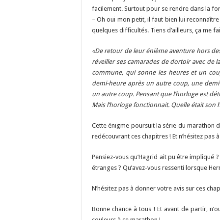
facilement. Surtout pour se rendre dans la foret
– Oh oui mon petit, il faut bien lui reconnaîtr
quelques difficultés. Tiens d’ailleurs, ça me 
«De retour de leur énième aventure hors des d
réveiller ses camarades de dortoir avec de la 
commune, qui sonne les heures et un coup
demi-heure après un autre coup, une demi
un autre coup. Pensant que l’horloge est détr
Mais l’horloge fonctionnait. Quelle était son 
Cette énigme poursuit la série du marathon 
redécouvrant ces chapitres ! Et n’hésitez pas 
Pensiez-vous qu’Hagrid ait pu être impliqué 
étranges ? Qu’avez-vous ressenti lorsque Herm
N’hésitez pas à donner votre avis sur ces chap
Bonne chance à tous ! Et avant de partir, n’o
couleurs à ce marathon !