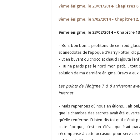
7ème énigme, le 23/01/2014- Chapitres 6 
8ème énigme, le 9/02/2014 – Chapitre 12
9ème énigme, le 23/02/2014 – Chapitre 13
– Bon, bon bon… profitons de ce froid glacia
et anecdotes de l’époque d’Harry Potter, dit p
– Et en buvant du chocolat chaud ! ajouta l’enfa
– Tu ne perds pas le nord mon petit… tout 
solution de ma dernière énigme. Bravo à eux 
Les points de l’énigme 7 & 8 arriveront ave
internet
– Mais reprenons où nous en étions… ah oui, j
que la chambre des secrets avait été ouverte,
qu’elle renferme. Et bien dis toi qu’il n’était
cette époque, c’est un élève qui était pa
récompensé à cette occasion pour services re