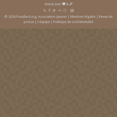
Animé avec
&
© 2026 Poudlard.org, Association iJeunes |
Mentions légales
|
Revue de
presse
|
L'équipe
|
Politique de confidentialité