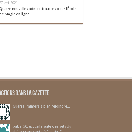
27 avril 2021
Quatre nouvelles administratrices pour l’École
de Magie en ligne
actions dans la gazette
Guerra: J’aimerais bien rejoindre...
babar50: est ce la suite des sets du
château qui sont déjà sortie ?...