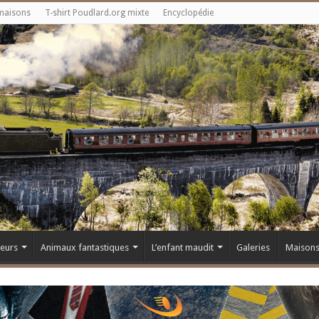
maisons
T-shirt Poudlard.org mixte
Encyclopédie
teurs
Animaux fantastiques
L’enfant maudit
Galeries
Maison