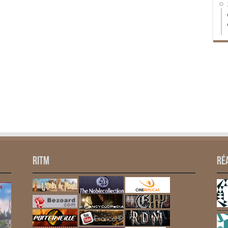
RITM
Ré