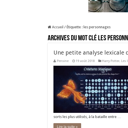
Accueil
/
Étiquette :
les personnages
Archives du mot clé
les person
Une petite analyse lexicale 
Pensine
19 août 2018
Harry Potter
,
Les 
sorts les plus utilisés, à la bataille entre …
Lire la suite »