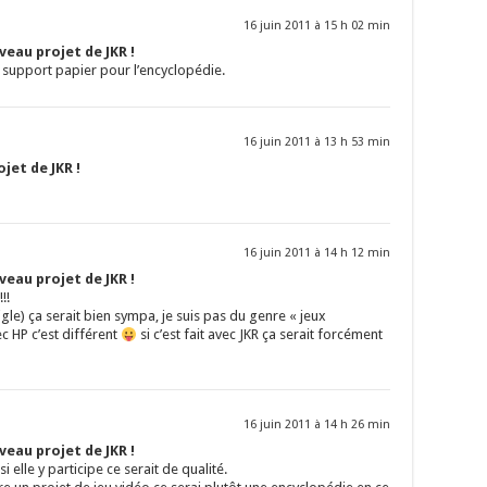
16 juin 2011 à 15 h 02 min
eau projet de JKR !
le support papier pour l’encyclopédie.
16 juin 2011 à 13 h 53 min
jet de JKR !
16 juin 2011 à 14 h 12 min
eau projet de JKR !
!!
le) ça serait bien sympa, je suis pas du genre « jeux
c HP c’est différent
si c’est fait avec JKR ça serait forcément
16 juin 2011 à 14 h 26 min
eau projet de JKR !
i elle y participe ce serait de qualité.