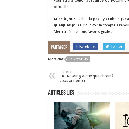
Pour suivre toute l’
actualité
de Pottermore
officielle.
Mise à Jour
: Selon la page youtube « JKR
quelques jours
. Pour voir le compte à rebou
Merci à Léa de nous l’avoir signalé !
Facebook
Twitter
Partager
Mots clés
J.K. ROWLING
Précédent
J.K. Rowling a quelque chose à
vous annoncer…
Articles liés