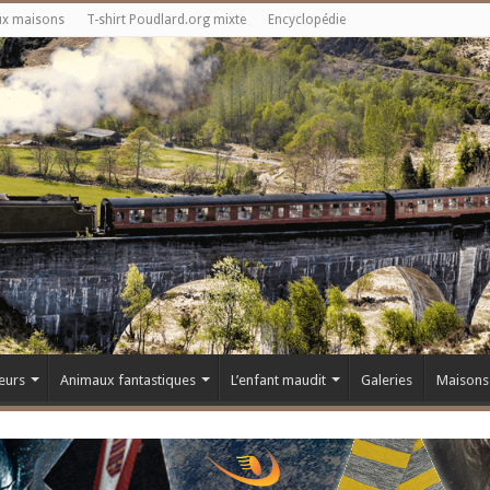
ux maisons
T-shirt Poudlard.org mixte
Encyclopédie
eurs
Animaux fantastiques
L’enfant maudit
Galeries
Maisons