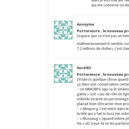
Mais je vois mal JKR fa
qui me concerne ou du
Anonyme
Pottermore : le nouveau pro
j’espere que ce n’est pas un mm
malheureusement tt semble con
7.2 millions de dollars, c’est cla
Aurel63
Pottermore : le nouveau pro
J’éclaircis quelque chose quand
ça dans une conversation certai
– Un MMORPG (qui se lit èmèmo è
game » soit « jeu de rôle en li
individu incarne un personnage q
plairait bien d’incarner mon pr
– « Meuporg » est entré dans le
la télé qui a fait le buzz (en mêm
– « Morpeug » (quand même plus l
Vie » xD (ceux-là on les pardo