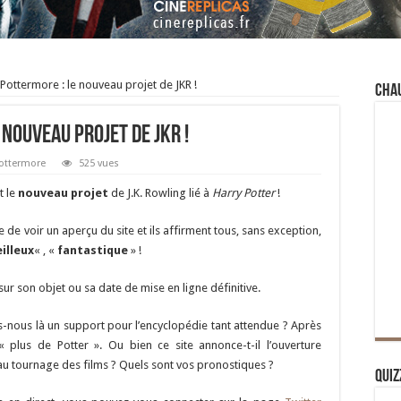
 Pottermore : le nouveau projet de JKR !
Cha
 nouveau projet de JKR !
ottermore
525 vues
t le
nouveau projet
de J.K. Rowling lié à
Harry Potter
!
 de voir un aperçu du site et ils affirment tous, sans exception,
illeux
« , «
fantastique
» !
r son objet ou sa date de mise en ligne définitive.
-nous là un support pour l’encyclopédie tant attendue ? Après
 « plus de Potter ». Ou bien ce site annonce-t-il l’ouverture
 tournage des films ? Quels sont vos pronostiques ?
Quiz