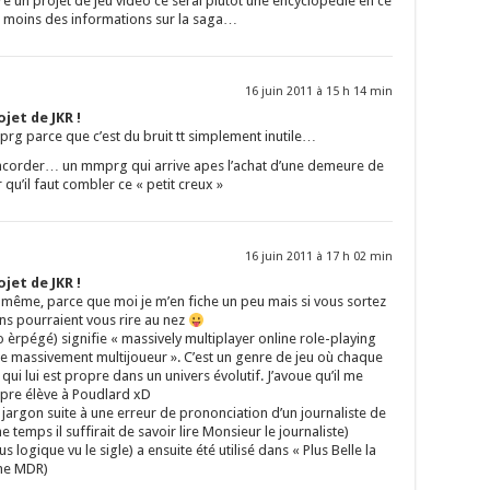
ire un projet de jeu vidéo ce serai plutôt une encyclopédie en ce
 moins des informations sur la saga…
16 juin 2011 à 15 h 14 min
jet de JKR !
prg parce que c’est du bruit tt simplement inutile…
corder… un mmprg qui arrive apes l’achat d’une demeure de
ir qu’il faut combler ce « petit creux »
16 juin 2011 à 17 h 02 min
jet de JKR !
 même, parce que moi je m’en fiche un peu mais si vous sortez
ns pourraient vous rire au nez
rpégé) signifie « massively multiplayer online role-playing
gne massivement multijoueur ». C’est un genre de jeu où chaque
ui lui est propre dans un univers évolutif. J’avoue qu’il me
opre élève à Poudlard xD
 jargon suite à une erreur de prononciation d’un journaliste de
e temps il suffirait de savoir lire Monsieur le journaliste)
ogique vu le sigle) a ensuite été utilisé dans « Plus Belle la
nne MDR)