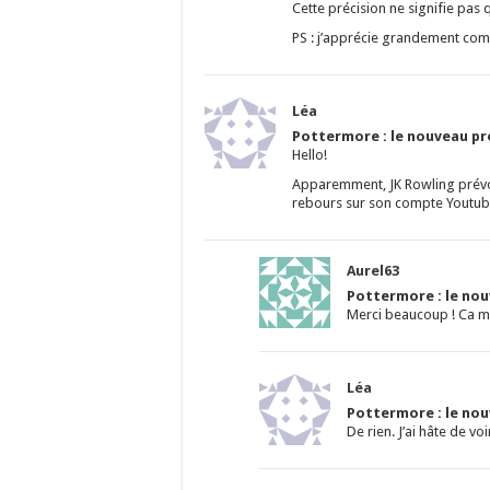
Cette précision ne signifie pas
PS : j’apprécie grandement co
Léa
Pottermore : le nouveau pro
Hello!
Apparemment, JK Rowling prévoi
rebours sur son compte Youtu
Aurel63
Pottermore : le nouv
Merci beaucoup ! Ca m’
Léa
Pottermore : le nouv
De rien. J’ai hâte de voi