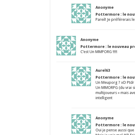
Anonyme
Pottermore : le nouv
Pareil! Je préférerais 
Anonyme
Pottermore : le nouveau pro
C’est Un MMPORG !!!!!
Aurel63
Pottermore : le nouv
Un Meuporg ? xD Ptdr !
Un MMORPG (du vrai sig
multijoueurs » mais ave
intelligent
Anonyme
Pottermore : le nouv
Oui je pense aussi que s