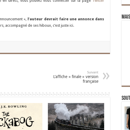
 en direct, vous pouvez vous connecter sur la page
Twitter
Mai
 announcement »,
l’auteur devrait faire une annonce dans
rs, accompagné de ses hiboux, c’est juste ici.
Suivant
L’affiche « finale » version
française
Sou