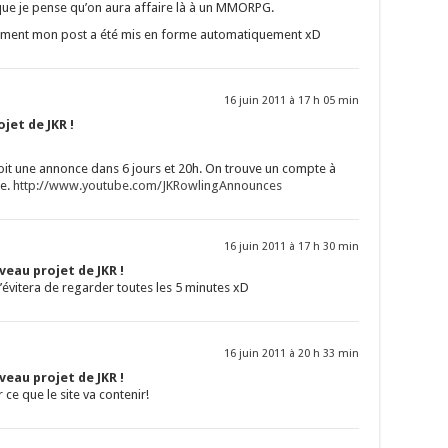
 que je pense qu’on aura affaire là à un MMORPG.
mment mon post a été mis en forme automatiquement xD
16 juin 2011 à 17 h 05 min
jet de JKR !
t une annonce dans 6 jours et 20h. On trouve un compte à
be.
http://www.youtube.com/JKRowlingAnnounces
16 juin 2011 à 17 h 30 min
eau projet de JKR !
évitera de regarder toutes les 5 minutes xD
16 juin 2011 à 20 h 33 min
eau projet de JKR !
r ce que le site va contenir!