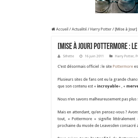
Accueil
/
Actualité
/
Harry Potter
/
[Mise à Jour]
[Mise à Jour] Pottermore : le
Sifrette
16 juin 2011
Harry Potter
,
P
C’est désormais officiel : le site
Pottermore
es
Plusieurs sites de fans ont eu la grande chance
que son contenu est «
incroyable
« , «
merve
Nous n’en savons malheureusement pas plus su
Mais en attendant, qu’en pensez-vous ? Avons
tout, « Pottermore » signifie littéralement
prochaine du musée de Leavesden consacré au