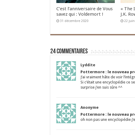
C’est l’anniversaire de Vous
« The 
savez qui : Voldemort !
J.K. Ro
31 décembre 2020
22 jui
24 commentaires
Lyddite
Pottermore : le nouveau pro
J’ai vraiment hâte de voir l’intégr
Si c’était une encyclopédie ce s
surprise j’en suis sûre ^^
Anonyme
Pottermore : le nouveau pro
oh non pas une encyclopédie j’e