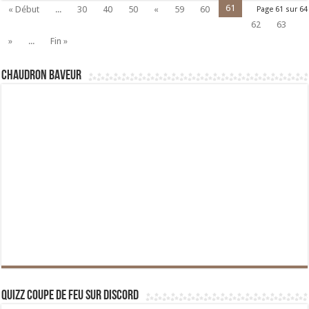
61
« Début
...
30
40
50
«
59
60
Page 61 sur 64
62
63
»
...
Fin »
Chaudron Baveur
Quizz Coupe de Feu sur Discord