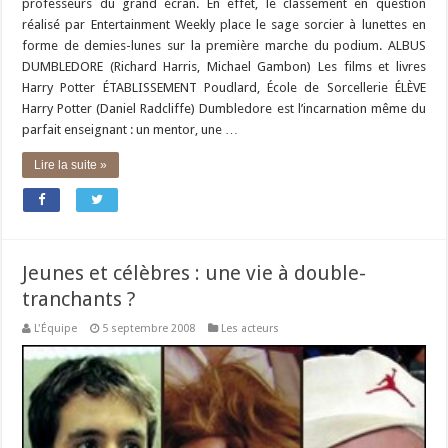
professeurs du grand écran. En effet, le classement en question
réalisé par Entertainment Weekly place le sage sorcier à lunettes en
forme de demies-lunes sur la première marche du podium. ALBUS
DUMBLEDORE (Richard Harris, Michael Gambon) Les films et livres
Harry Potter ÉTABLISSEMENT Poudlard, École de Sorcellerie ÉLÈVE
Harry Potter (Daniel Radcliffe) Dumbledore est l’incarnation même du
parfait enseignant : un mentor, une …
Lire la suite »
Jeunes et célèbres : une vie à double-
tranchants ?
L'Équipe
5 septembre 2008
Les acteurs