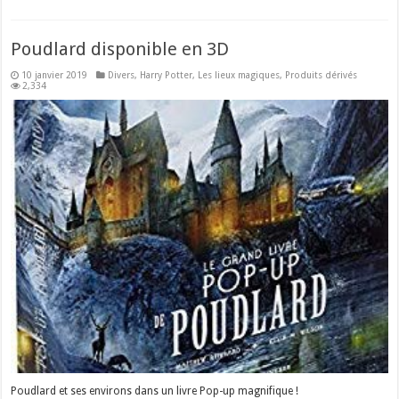
Poudlard disponible en 3D
10 janvier 2019
Divers
,
Harry Potter
,
Les lieux magiques
,
Produits dérivés
2,334
Poudlard et ses environs dans un livre Pop-up magnifique !