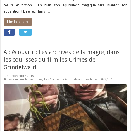
réalité et fiction… Eh bien son équivalent magique fera bientôt son
apparition ! En effet, Harry …
Lire la suite »
A découvrir : Les archives de la magie, dans
les coulisses du film les Crimes de
Grindelwald
30 novembre 2018
Les animaux fantastiques
,
Les Crimes de Grindelwald
,
Les livres
3,054