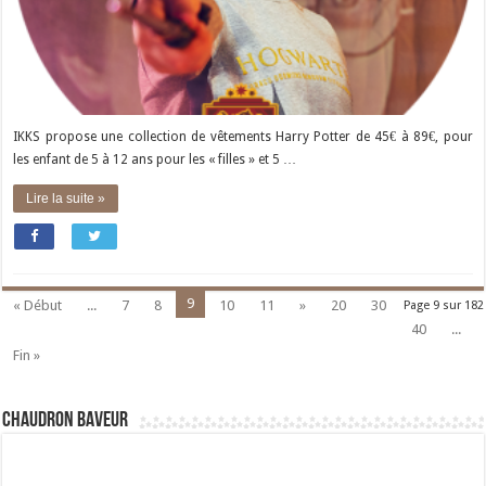
IKKS propose une collection de vêtements Harry Potter de 45€ à 89€, pour
les enfant de 5 à 12 ans pour les « filles » et 5 …
Lire la suite »
9
« Début
...
7
8
10
11
»
20
30
Page 9 sur 182
40
...
Fin »
Chaudron Baveur