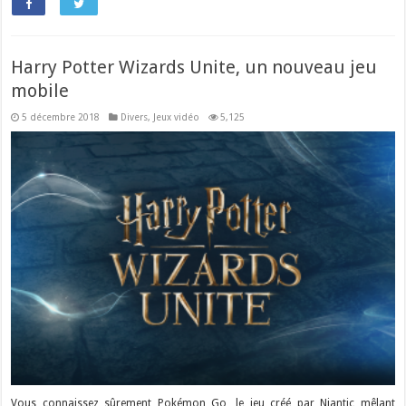
Harry Potter Wizards Unite, un nouveau jeu
mobile
5 décembre 2018
Divers
,
Jeux vidéo
5,125
Vous connaissez sûrement Pokémon Go, le jeu créé par Niantic mêlant