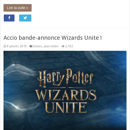
Lire la suite »
Accio bande-annonce Wizards Unite !
8 janvier 2019
Divers
,
Jeux vidéo
2,102