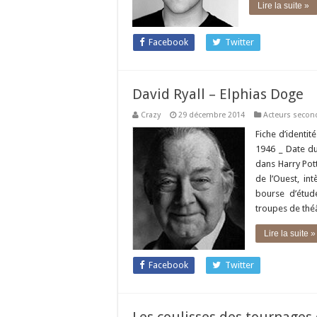
Lire la suite »
Facebook
Twitter
David Ryall – Elphias Doge
Crazy
29 décembre 2014
Acteurs secon
Fiche d’identit
1946 _ Date du
dans Harry Pott
de l’Ouest, in
bourse d’étud
troupes de théâ
Lire la suite »
Facebook
Twitter