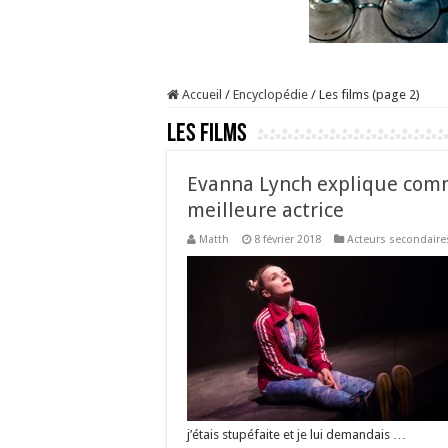
Accueil
/
Encyclopédie
/
Les films (page 2)
Les films
Evanna Lynch explique comme
meilleure actrice
Matth
8 février 2018
Acteurs secondaire
j’étais stupéfaite et je lui demandais …