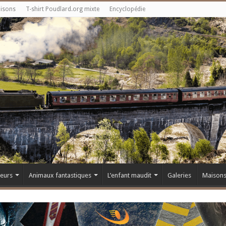
aisons
T-shirt Poudlard.org mixte
Encyclopédie
teurs
Animaux fantastiques
L’enfant maudit
Galeries
Maison