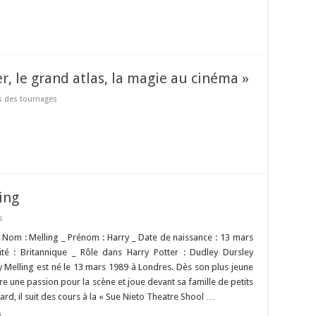
er, le grand atlas, la magie au cinéma »
s des tournages
ing
s
 _ Nom : Melling _ Prénom : Harry _ Date de naissance : 13 mars
ité : Britannique _ Rôle dans Harry Potter : Dudley Dursley
 Melling est né le 13 mars 1989 à Londres. Dès son plus jeune
re une passion pour la scène et joue devant sa famille de petits
tard, il suit des cours à la « Sue Nieto Theatre Shool …