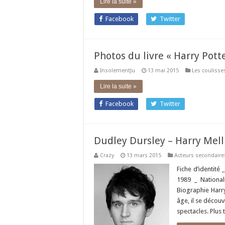
Lire la suite »
Facebook
Twitter
Photos du livre « Harry Pott
InsolementJu
13 mai 2015
Les coulisse
Lire la suite »
Facebook
Twitter
Dudley Dursley – Harry Mell
Crazy
13 mars 2015
Acteurs secondaire
Fiche d’identité
1989 _ National
Biographie Harry
âge, il se découv
spectacles. Plus 