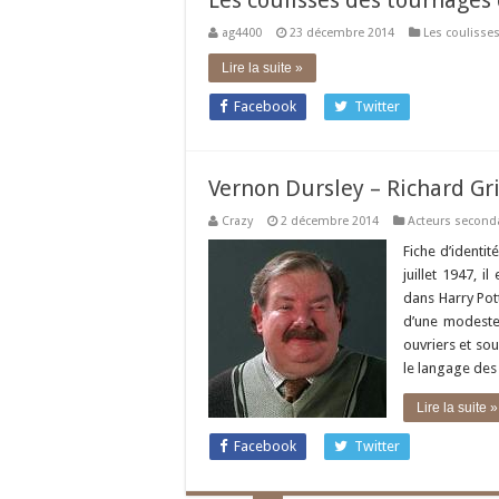
Les coulisses des tournages 
ag4400
23 décembre 2014
Les coulisse
Lire la suite »
Facebook
Twitter
Vernon Dursley – Richard Gri
Crazy
2 décembre 2014
Acteurs second
Fiche d’identit
juillet 1947, i
dans Harry Pott
d’une modeste
ouvriers et sou
le langage des
Lire la suite »
Facebook
Twitter