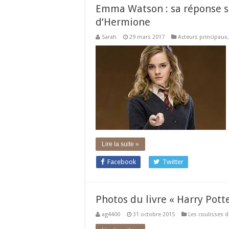
Emma Watson : sa réponse su
d’Hermione
Sarah
29 mars 2017
Acteurs principaux
Lire la suite »
Facebook
Twitter
Photos du livre « Harry Potter
ag4400
31 octobre 2015
Les coulisses 