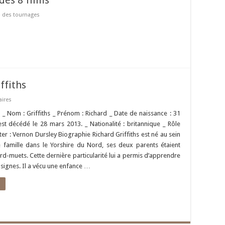
des 8 films
s des tournages
ffiths
aires
é _ Nom : Griffiths _ Prénom : Richard _ Date de naissance : 31
l est décédé le 28 mars 2013. _ Nationalité : britannique _ Rôle
er : Vernon Dursley Biographie Richard Griffiths est né au sein
 famille dans le Yorshire du Nord, ses deux parents étaient
rd-muets. Cette dernière particularité lui a permis d’apprendre
 signes. Il a vécu une enfance …