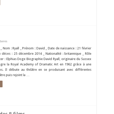
daires
é _ Nom : Ryall _ Prénom : David _ Date de naissance : 21 février
 déces : 25 décembre 2014 _ Nationalité : britannique _ Rôle
er : Elphias Doge Biographie David Ryall, originaire du Sussex
tègre la Royal Academy of Dramatic Art en 1962 grâce à une
es. Il débute au théâtre en se produisant avec différentes
tre puis rejoint la …