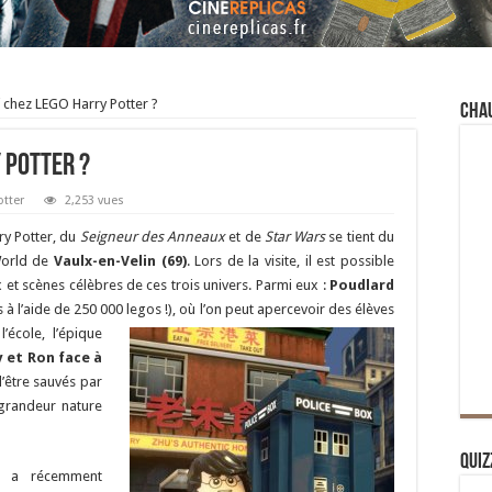
 chez LEGO Harry Potter ?
Cha
 Potter ?
otter
2,253 vues
ry Potter, du
Seigneur des Anneaux
et de
Star Wars
se tient du
World de
Vaulx-en-Velin
(69)
. Lors de la visite, il est possible
 et scènes célèbres de ces trois univers. Parmi eux :
Poudlard
à l’aide de 250 000 legos !), où l’on peut apercevoir des élèves
’école, l’épiqu
e
y et Ron face à
d’être sauvés par
 grandeur nature
Quiz
re a récemment