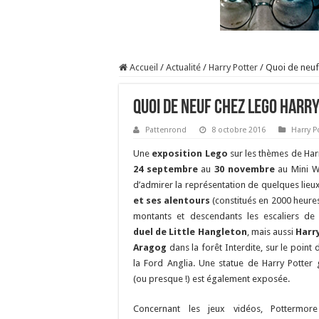
Accueil
/
Actualité
/
Harry Potter
/
Quoi de neuf
Quoi de neuf chez LEGO Harry
Pattenrond
8 octobre 2016
Harry P
Une
exposition Lego
sur les thèmes de Har
24 septembre
au
30 novembre
au Mini 
d’admirer la représentation de quelques lieux
et ses alentours
(constitués en 2000 heures 
montants et descendants les escaliers de l
duel de Little Hangleton
, mais aussi
Harr
Aragog
dans la forêt Interdite, sur le point 
la Ford Anglia. Une statue de Harry Potter
(ou presque !) est également exposée.
Concernant les jeux vidéos, Pottermo