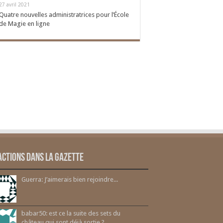
27 avril 2021
Quatre nouvelles administratrices pour l’École
de Magie en ligne
actions dans la gazette
Guerra: J’aimerais bien rejoindre...
babar50: est ce la suite des sets du
château qui sont déjà sortie ?...