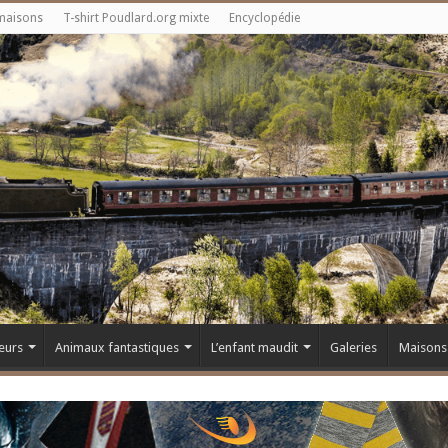
maisons
T-shirt Poudlard.org mixte
Encyclopédie
eurs
Animaux fantastiques
L’enfant maudit
Galeries
Maisons