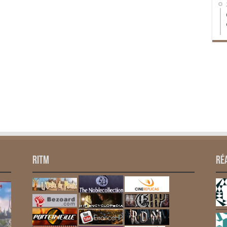
RITM
Ré