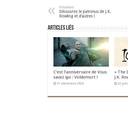
Précédent
Découvrez le patronus de J.K.
Rowling et d’autres !
Articles liés
C’est l’anniversaire de Vous
« The 
savez qui : Voldemort !
J.K. Ro
31 décembre 2020
22 jui