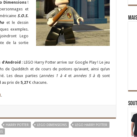
o Dimensions
!
 personnages et
américaine
S.O.S.
Mai
ho
et le dessin
lques exemples.
ejoindront Lego
te de la sortie
 d’Android
: LEGO Harry Potter arrive sur Google Play ! Le jeu
hs de Quidditch et de cours de potions qu’avant, ainsi qu’un
ié. Les deux parties (
années 1 à 4
et
années 5 à 6
) sont
d au prix de
5,27 €
chacune.
d
.
Sou
HARRY POTTER
LEGO DIMENSIONS
LEGO HARRY POTTER
RS