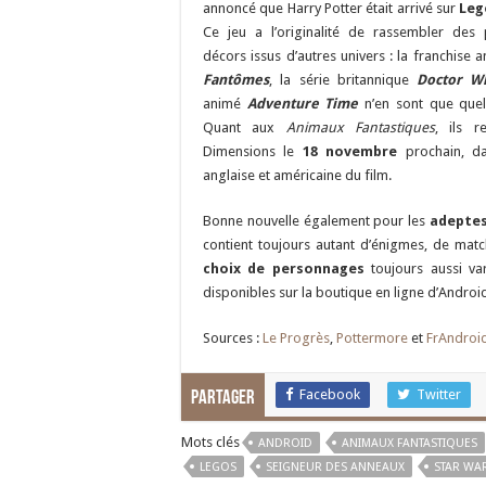
annoncé que Harry Potter était arrivé sur
Leg
Ce jeu a l’originalité de rassembler des
décors issus d’autres univers : la franchise 
Fantômes
, la série britannique
Doctor W
animé
Adventure Time
n’en sont que que
Quant aux
Animaux Fantastiques
, ils r
Dimensions le
18 nove
mbre
prochain, da
anglaise et américaine du film.
Bonne nouvelle également pour les
adeptes
contient toujours autant d’énigmes, de matc
choix de personnages
toujours aussi var
disponibles sur la boutique en ligne d’Androi
Sources :
Le Progrès
,
Pottermore
et
FrAndroi
Facebook
Twitter
Partager
Mots clés
ANDROID
ANIMAUX FANTASTIQUES
LEGOS
SEIGNEUR DES ANNEAUX
STAR WA