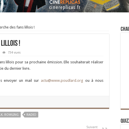
erche des fans lillois !
Cha
lillois !
734 vues
ns lillois pour sa prochaine émission. Elle souhaiterait réaliser
ie du dernier livre.
ous envoyer un mail sur
actu@www.poudlard.org
ou à nous
J.K. ROWLING
RADIO
Quiz
Suivant