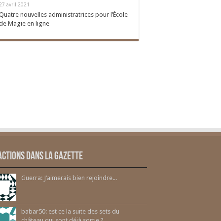
27 avril 2021
Quatre nouvelles administratrices pour l’École
de Magie en ligne
actions dans la gazette
Guerra: J’aimerais bien rejoindre...
babar50: est ce la suite des sets du
château qui sont déjà sortie ?...