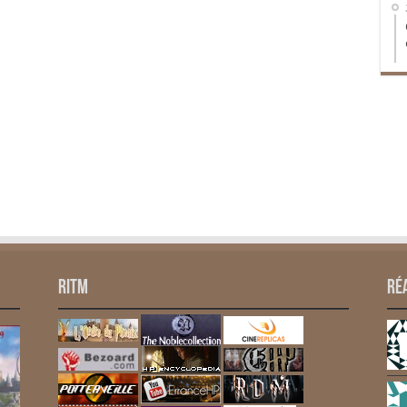
RITM
Ré