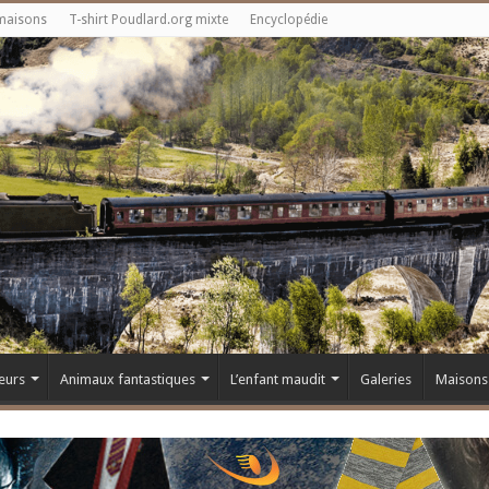
maisons
T-shirt Poudlard.org mixte
Encyclopédie
eurs
Animaux fantastiques
L’enfant maudit
Galeries
Maisons