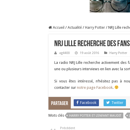
Accueil
/
Actualité
/
Harry Potter
/
NRJ Lille rech
NRJ Lille recherche des fans 
ag4400
19 août 2016
Harry Potter
La radio NRJ Lille recherche activement des fa
une ou plusieurs interviews en lien avec la sort
Si vous êtes intéressé, n’hésitez pas à n
contacter sur
notre page Facebook
.
Facebook
Twitter
Partager
Mots clés
HARRY POTTER ET L'ENFANT MAUDIT
Précédent