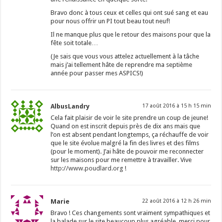
Bravo donc à tous ceux et celles qui ont sué sang et eau
pour nous offrir un PI tout beau tout neuf!
Il ne manque plus que le retour des maisons pour que la
fête soit totale…
(Je sais que vous vous attelez actuellement à la tâche
mais j’ai tellement hâte de reprendre ma septième
année pour passer mes ASPICS!)
AlbusLandry
17 août 2016 à 15 h 15 min
Cela fait plaisir de voir le site prendre un coup de jeune!
Quand on est inscrit depuis près de dix ans mais que
l’on est absent pendant longtemps, ça réchauffe de voir
que le site évolue malgré la fin des livres et des films
(pour le moment). J’ai hâte de pouvoir me reconnecter
sur les maisons pour me remettre à travailler. Vive
http://www.poudlard.org
!
Marie
22 août 2016 à 12 h 26 min
Bravo ! Ces changements sont vraiment sympathiques et
la balade sur le site beaucoup plus agréable. merci pour