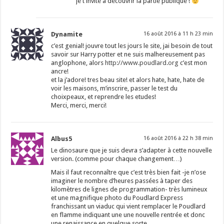
je t’invite à découvrir la partie publique !
Dynamite
16 août 2016 à 11 h 23 min
c’est genial! jouvre tout les jours le site, jai besoin de tout
savoir sur Harry potter et ne suis malhereusement pas
anglophone, alors
http://www.poudlard.org
c’est mon
ancre!
et la j’adore! tres beau site! et alors hate, hate, hate de
voir les maisons, m’inscrire, passer le test du
choixpeaux, et reprendre les etudes!
Merci, merci, merci!
Albus5
16 août 2016 à 22 h 38 min
Le dinosaure que je suis devra s’adapter à cette nouvelle
version. (comme pour chaque changement…)
Mais il faut reconnaître que c’est très bien fait -je n’ose
imaginer le nombre d’heures passées à taper des
kilomètres de lignes de programmation- très lumineux
et une magnifique photo du Poudlard Express
franchissant un viaduc qui vient remplacer le Poudlard
en flamme indiquant une une nouvelle rentrée et donc
une renaissance en quelque sorte.