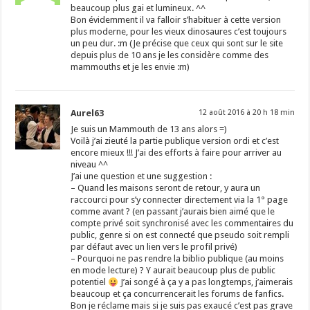
beaucoup plus gai et lumineux. ^^
Bon évidemment il va falloir s’habituer à cette version
plus moderne, pour les vieux dinosaures c’est toujours
un peu dur. :m (Je précise que ceux qui sont sur le site
depuis plus de 10 ans je les considère comme des
mammouths et je les envie :m)
Aurel63
12 août 2016 à 20 h 18 min
Je suis un Mammouth de 13 ans alors =)
Voilà j’ai zieuté la partie publique version ordi et c’est
encore mieux !!! J’ai des efforts à faire pour arriver au
niveau ^^
J’ai une question et une suggestion :
– Quand les maisons seront de retour, y aura un
raccourci pour s’y connecter directement via la 1° page
comme avant ? (en passant j’aurais bien aimé que le
compte privé soit synchronisé avec les commentaires du
public, genre si on est connecté que pseudo soit rempli
par défaut avec un lien vers le profil privé)
– Pourquoi ne pas rendre la biblio publique (au moins
en mode lecture) ? Y aurait beaucoup plus de public
potentiel
J’ai songé à ça y a pas longtemps, j’aimerais
beaucoup et ça concurrencerait les forums de fanfics.
Bon je réclame mais si je suis pas exaucé c’est pas grave