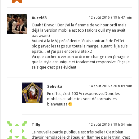
Aurel63
12 août 2016 à 19 h 47 min
Ouah ! Bravo ! Bon j’ai la flemme de voir sur ordi mais
déjà la version mobile est top ! (alors qu’il n’y en avait
pas avant)
Autant à la MAJ précédente j’étais contrarié de l’effet
blog (avec les tags sur toute la marge) autant là je suis
épaté… et j’ai pas encore visité xD
Vu que cocher « version ordi » ne change rien j’imagine
que le style est unique et totalement responsive. Et ça je
sais que c’est pas évident
Sebvita
14 août 2016 à 20 h 09 min
En effet, c’est 100 % responsive. Donc les
mobiles et tablettes sont désormais les
bienvenus !
Tilly
12 août 2016 à 19 h 54 min
La nouvelle partie publique est très belle ! C’est bien
d’avoir remplacé le château en flamme par le train, c’est