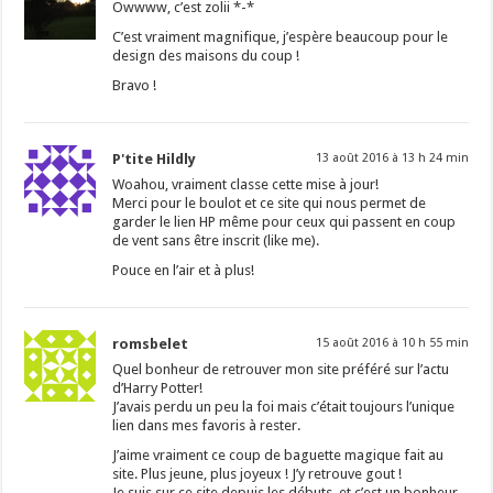
Owwww, c’est zolii *-*
C’est vraiment magnifique, j’espère beaucoup pour le
design des maisons du coup !
Bravo !
P'tite Hildly
13 août 2016 à 13 h 24 min
Woahou, vraiment classe cette mise à jour!
Merci pour le boulot et ce site qui nous permet de
garder le lien HP même pour ceux qui passent en coup
de vent sans être inscrit (like me).
Pouce en l’air et à plus!
romsbelet
15 août 2016 à 10 h 55 min
Quel bonheur de retrouver mon site préféré sur l’actu
d’Harry Potter!
J’avais perdu un peu la foi mais c’était toujours l’unique
lien dans mes favoris à rester.
J’aime vraiment ce coup de baguette magique fait au
site. Plus jeune, plus joyeux ! J’y retrouve gout !
Je suis sur ce site depuis les débuts, et c’est un bonheur