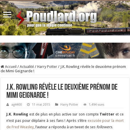
Accueil
/
Actualité
/
Harry Potter
/
J.K. Rowling révèle le deuxième prénom
de Mimi Geignarde !
J.K. Rowling révèle le deuxième prénom de
Mimi Geignarde !
ag4400
11 mai 2015
Harry Potter
1,494 vues
J.K. Rowling
est de plus en plus active sur son compte
Twitter
et ce
n’est pas pour déplaire à ses fans ! Après s’être
excusée pour la mort
de Fred Weasley
, l’auteur a répondu à un tweet de ses
followers
.