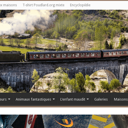
ux maisons
T-shirt Poudlard.org mixte
Encyclopédie
eurs
Animaux fantastiques
L’enfant maudit
Galeries
Maisons