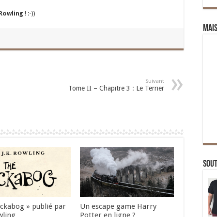
 Rowling
! :-))
Mai
Suivant
Tome II – Chapitre 3 : Le Terrier
Sou
Ickabog » publié par
Un escape game Harry
wling
Potter en ligne ?