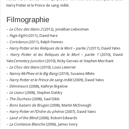
Harry Potter et le Prince de sang-mêlé.
Filmographie
–
Le Choc des titans 2
(2012), Jonathan Liebesman
–
Page Eight
(2011), David Hare
–
Coriolanus
(2011), Ralph Fiennes
–
Harry Potter et les Reliques de la Mort – partie 2
(2011), David Yates
–
Harry Potter et les Reliques de la Mort – partie 1
(2010), David
Yate
Cemetery Junction
(2010), Ricky Gervais et Stephen Merchant
–
Le Choc des titans
(2010), Louis Leterrier
–
Nanny McPhee et le Big Bang
(2010), Susanna White
–
Harry Potter et le Prince de sang-mêlé
(2009), David Yates
–
Démineurs
(2008), Kathryn Bigelow
–
Le Liseur
(2008), Stephen Daldry
–
The Duchess
(2008), Saul Dibb
–
Bons baisers de Bruges
(2008), Martin McDonagh
–
Harry Potter et l’Ordre du phénix
(2007), David Yates
–
Land of the Blind
(2006), Robert Edwards
–
La Comtesse Blanche
(2006), James Ivory