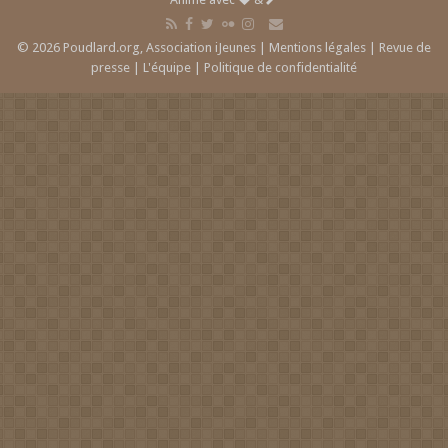
© 2026 Poudlard.org, Association iJeunes |
Mentions légales
|
Revue de
presse
|
L'équipe
|
Politique de confidentialité