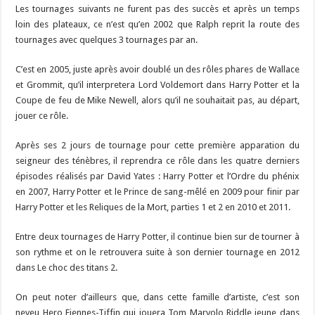
Les tournages suivants ne furent pas des succès et après un temps
loin des plateaux, ce n’est qu’en 2002 que Ralph reprit la route des
tournages avec quelques 3 tournages par an.
C’est en 2005, juste après avoir doublé un des rôles phares de Wallace
et Grommit, qu’il interpretera Lord Voldemort dans Harry Potter et la
Coupe de feu de Mike Newell, alors qu’il ne souhaitait pas, au départ,
jouer ce rôle.
Après ses 2 jours de tournage pour cette première apparation du
seigneur des ténèbres, il reprendra ce rôle dans les quatre derniers
épisodes réalisés par David Yates : Harry Potter et l’Ordre du phénix
en 2007, Harry Potter et le Prince de sang-mêlé en 2009 pour finir par
Harry Potter et les Reliques de la Mort, parties 1 et 2 en 2010 et 2011.
Entre deux tournages de Harry Potter, il continue bien sur de tourner à
son rythme et on le retrouvera suite à son dernier tournage en 2012
dans Le choc des titans 2.
On peut noter d’ailleurs que, dans cette famille d’artiste, c’est son
neveu Hero Fiennes-Tiffin qui jouera Tom Marvolo Riddle jeune dans