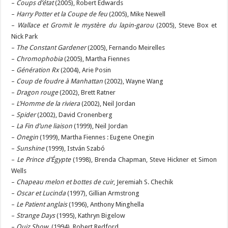
–
Coups d’état
(2005), Robert Edwards
–
Harry Potter et la Coupe de feu
(2005), Mike Newell
–
Wallace et Gromit le mystère du lapin-garou
(2005), Steve Box et
Nick Park
–
The Constant Gardener
(2005), Fernando Meirelles
–
Chromophobia
(2005), Martha Fiennes
–
Génération Rx
(2004), Arie Posin
–
Coup de foudre à Manhattan
(2002), Wayne Wang
–
Dragon rouge
(2002), Brett Ratner
–
L’Homme de la riviera
(2002), Neil Jordan
–
Spider
(2002), David Cronenberg
–
La Fin d’une liaison
(1999), Neil Jordan
–
Onegin
(1999), Martha Fiennes : Eugene Onegin
–
Sunshine
(1999), István Szabó
–
Le Prince d’Égypte
(1998), Brenda Chapman, Steve Hickner et Simon
Wells
–
Chapeau melon et bottes de cuir
, Jeremiah S. Chechik
–
Oscar et Lucinda
(1997), Gillian Armstrong
–
Le Patient anglais
(1996), Anthony Minghella
–
Strange Days
(1995), Kathryn Bigelow
–
Quiz Show,
(1994), Robert Redford