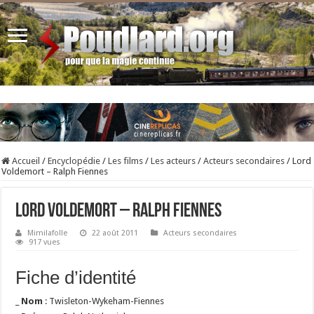
Accueil
/
Encyclopédie
/
Les films
/
Les acteurs
/
Acteurs secondaires
/
Lord
Voldemort – Ralph Fiennes
Lord Voldemort – Ralph Fiennes
Mimilafolle
22 août 2011
Acteurs secondaires
917 vues
Fiche d’identité
_
Nom
: Twisleton-Wykeham-Fiennes