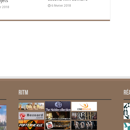
ojets
6 février 2018
er 2018
RITM
Ré