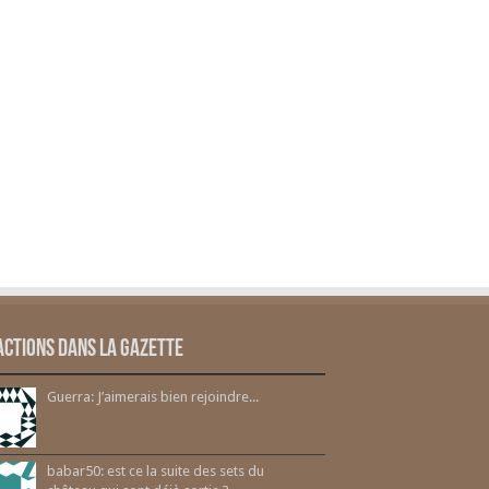
actions dans la gazette
Guerra: J’aimerais bien rejoindre...
babar50: est ce la suite des sets du