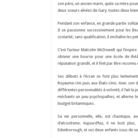
son père, un ancien marin, quite sa mère pour 
deux soeurs aînées de Gary, toutes deux bien 
Pendant son enfance, en grande partie solitaire
Il se passionne successivement pour les Beatl
scolarité, sans qualification, il enchaîne les p
C’est l’acteur Malcolm McDowell qui l’inspir
obtenir une bourse pour une école de théâ
réputation grandit, et il finit par être reconn
Ses débuts à l’écran se font plus lentement
Royaume-Uni puis aux États-Unis. Avec son d
différentes personnalités à volonté, il fait la
méchants un peu psychopathes, et alterne le
budget britanniques.
Sa vie personnelle, elle, est chaotique, a
d’alcoolisme. Aujourd’hui, il ne boit plu
Edenborough, et ses deux enfants issus de s