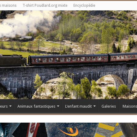
x maisons
T-shirt Poudlard.org mixte
Encyclopédie
teurs
Animaux fantastiques
L’enfant maudit
Galeries
Maison