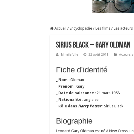
Accueil
/
Encyclopédie
/
Les films
/
Les acteurs
Sirius Black – Gary Oldman
Mimilafolle
22 août 2011
Acteurs s
Fiche d’identité
_
Nom
: Oldman
_
Prénom
: Gary
_
Date de naissance
: 21 mars 1958
_
Nationalité
: anglaise
_
Rôle dans
Harry Potter
: Sirius Black
Biographie
Leonard Gary Oldman est né à New Cross, un di