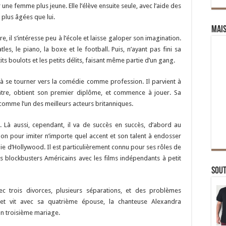
une femme plus jeune. Elle l’élève ensuite seule, avec l’aide des
plus âgées que lui.
Mai
, il s’intéresse peu à l’école et laisse galoper son imagination.
es, le piano, la boxe et le football. Puis, n’ayant pas fini sa
etits boulots et les petits délits, faisant même partie d’un gang.
e à se tourner vers la comédie comme profession. Il parvient à
tre, obtient son premier diplôme, et commence à jouer. Sa
u comme l’un des meilleurs acteurs britanniques.
. Là aussi, cependant, il va de succès en succès, d’abord au
on pour imiter n’importe quel accent et son talent à endosser
 joie d’Hollywood. Il est particulièrement connu pour ses rôles de
s blockbusters Américains avec les films indépendants à petit
Sou
vec trois divorces, plusieurs séparations, et des problèmes
s, et vit avec sa quatrième épouse, la chanteuse Alexandra
on troisième mariage.