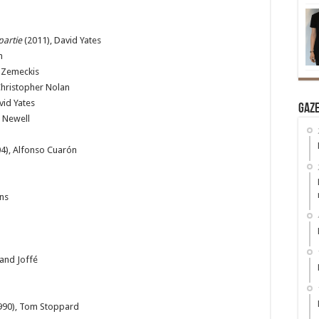
partie
(2011), David Yates
n
 Zemeckis
Christopher Nolan
vid Yates
Gaz
 Newell
4), Alfonso Cuarón
ns
land Joffé
990), Tom Stoppard