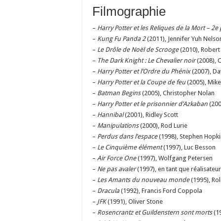
Filmographie
–
Harry Potter et les Reliques de la Mort – 2e 
–
Kung Fu Panda 2
(2011), Jennifer Yuh Nelso
–
Le Drôle de Noël de Scrooge
(2010), Robert
–
The Dark Knight : Le Chevalier noir
(2008), 
–
Harry Potter et l’Ordre du Phénix
(2007), Da
–
Harry Potter et la Coupe de feu
(2005), Mike
–
Batman Begins
(2005), Christopher Nolan
–
Harry Potter et le prisonnier d’Azkaban
(200
–
Hannibal
(2001), Ridley Scott
–
Manipulations
(2000), Rod Lurie
–
Perdus dans l’espace
(1998), Stephen Hopki
–
Le Cinquième élément
(1997), Luc Besson
–
Air Force One
(1997), Wolfgang Petersen
–
Ne pas avaler
(1997), en tant que réalisateur
–
Les Amants du nouveau monde
(1995), Ro
–
Dracula
(1992), Francis Ford Coppola
–
JFK
(1991), Oliver Stone
–
Rosencrantz et Guildenstern sont morts
(1