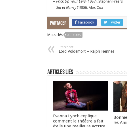
–
Prick Up Your Ears
(1987), Stephen Frears
–
Sid et Nancy
(1986), Alex Cox
Facebook
Twitter
Partager
Mots clés
ACTEURS
Précédent
Lord Voldemort – Ralph Fiennes
Articles liés
Evanna Lynch explique
Bonnie
comment le théâtre a fait
les An
d’elle une meilleure actrice