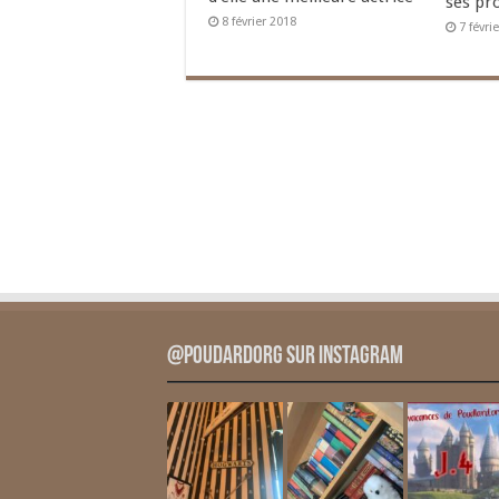
ses pr
8 février 2018
7 févri
@PoudardOrg sur Instagram