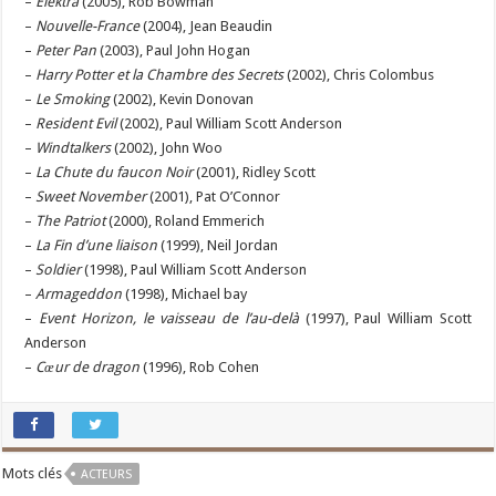
–
Elektra
(2005), Rob Bowman
–
Nouvelle-France
(2004), Jean Beaudin
–
Peter Pan
(2003), Paul John Hogan
–
Harry Potter et la Chambre des Secrets
(2002), Chris Colombus
–
Le Smoking
(2002), Kevin Donovan
–
Resident Evil
(2002), Paul William Scott Anderson
–
Windtalkers
(2002), John Woo
–
La Chute du faucon Noir
(2001), Ridley Scott
–
Sweet November
(2001), Pat O’Connor
–
The Patriot
(2000), Roland Emmerich
–
La Fin d’une liaison
(1999), Neil Jordan
–
Soldier
(1998), Paul William Scott Anderson
–
Armageddon
(1998), Michael bay
–
Event Horizon, le vaisseau de l’au-delà
(1997), Paul William Scott
Anderson
–
Cœur de dragon
(1996), Rob Cohen
Mots clés
ACTEURS