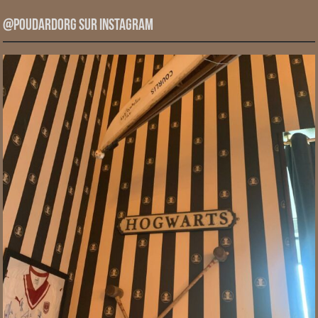
@PoudardOrg sur Instagram