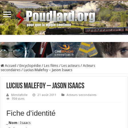
Accueil
/
Encyclopédie
/
Les films
/
Les acteurs
/
Acteurs
secondaires
/
Lucius Malefoy – Jason Isaacs
Lucius Malefoy – Jason Isaacs
Mimilafolle
21 août 2011
Acteurs secondaires
954 vues
Fiche d’identité
_
Nom
: Isaacs