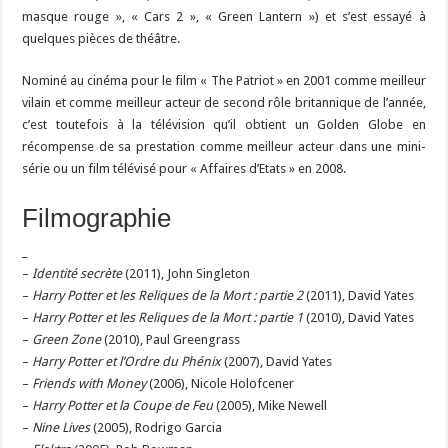
masque rouge », « Cars 2 », « Green Lantern ») et s’est essayé à
quelques pièces de théâtre.
Nominé au cinéma pour le film « The Patriot » en 2001 comme meilleur
vilain et comme meilleur acteur de second rôle britannique de l’année,
c’est toutefois à la télévision qu’il obtient un Golden Globe en
récompense de sa prestation comme meilleur acteur dans une mini-
série ou un film télévisé pour « Affaires d’Etats » en 2008.
Filmographie
_
–
Identité secrète
(2011), John Singleton
–
Harry Potter et les Reliques de la Mort : partie 2
(2011), David Yates
–
Harry Potter et les Reliques de la Mort : partie 1
(2010), David Yates
–
Green Zone
(2010), Paul Greengrass
–
Harry Potter et l’Ordre du Phénix
(2007), David Yates
–
Friends with Money
(2006), Nicole Holofcener
–
Harry Potter et la Coupe de Feu
(2005), Mike Newell
–
Nine Lives
(2005), Rodrigo Garcia