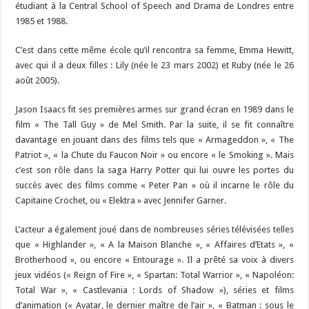
étudiant à la Central School of Speech and Drama de Londres entre
1985 et 1988.
C’est dans cette même école qu’il rencontra sa femme, Emma Hewitt,
avec qui il a deux filles : Lily (née le 23 mars 2002) et Ruby (née le 26
août 2005).
Jason Isaacs fit ses premières armes sur grand écran en 1989 dans le
film « The Tall Guy » de Mel Smith. Par la suite, il se fit connaître
davantage en jouant dans des films tels que « Armageddon », « The
Patriot », « la Chute du Faucon Noir » ou encore « le Smoking ». Mais
c’est son rôle dans la saga Harry Potter qui lui ouvre les portes du
succès avec des films comme « Peter Pan » où il incarne le rôle du
Capitaine Crochet, ou « Elektra » avec Jennifer Garner.
L’acteur a également joué dans de nombreuses séries télévisées telles
que « Highlander », « A la Maison Blanche », « Affaires d’Etats », «
Brotherhood », ou encore « Entourage ». Il a prêté sa voix à divers
jeux vidéos (« Reign of Fire », « Spartan: Total Warrior », « Napoléon:
Total War », « Castlevania : Lords of Shadow »), séries et films
d’animation (« Avatar, le dernier maître de l’air », « Batman : sous le