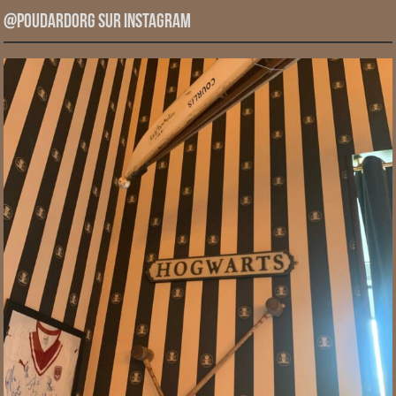
@PoudardOrg sur Instagram