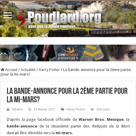
Accueil
/
Actualité
/
Harry Potter
/
La bande-annonce pour la 2ème partie
pour la mi-mars?
La bande-annonce pour la 2ème partie pour
la mi-mars?
Sifrette
25 février 2011
Harry Potter
336 vues
D’après la page facebook officielle de
Warner Bros. Mexique
, la
bande-annonce
de la deuxième partie des
Reliques de la Mort
devrait être dévoilée vers la
mi-mars
.