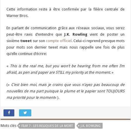
Cette information reste à être confirmée par la filière centrale de
Warner Bros.
En parlant de communication grâce aux réseaux sociaux, vous serez
peut-être ravis d’entendre que
J.K. Rowling
vient de poster un
sixième
tweet
sur son
compte officiel
. Celui-ci reprend presque mots
pour mots son dernier tweet mais nous rappelle une fois de plus
qu’elle continue d’écrire:
«
This is the real me, but you won’t be hearing from me often I’m
afraid, as pen and paper are STILL my priority at the moment.
»
(«
C’est bien moi, mais je crains que vous n’ayez pas beaucoup de
nouvelles de ma part puisque la plume et le papier sont TOUJOURS
ma priorité pour le moment
« ).
Mots clés
FILM 7 - LES RELIQUES DE LA MORT
J.K. ROWLING