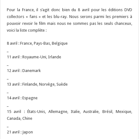
Pour la France, il s’agit donc bien du 8 avril pour les éditions DVD
collectors « fans » et les blu-ray. Nous serons parmi les premiers à
pouvoir revoir le film mais nous ne sommes pas les seuls chanceux,
voici la liste complète :
8 avril : France, Pays-Bas, Belgique
_
11 avril : Royaume-Uni, Irlande
_
12 avril : Danemark
_
13 avril : Finlande, Norvège, Suède
_
14 avril : Espagne
_
15 avril : États-Unis, Allemagne, Italie, Australie, Brésil, Mexique,
Canada, Chine
_
21 avril : Japon