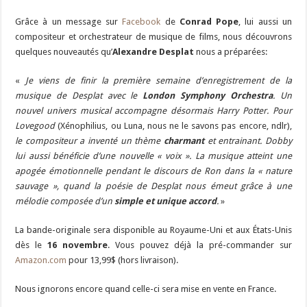
Grâce à un message sur
Facebook
de
Conrad Pope
, lui aussi un
compositeur et orchestrateur de musique de films, nous découvrons
quelques nouveautés qu’
Alexandre Desplat
nous a préparées:
«
Je viens de finir la première semaine d’enregistrement de la
musique de Desplat avec le
London Symphony Orchestra
. Un
nouvel univers musical accompagne désormais Harry Potter. Pour
Lovegood
(Xénophilius, ou Luna, nous ne le savons pas encore, ndlr),
le compositeur a inventé un thème
charmant
et entrainant. Dobby
lui aussi bénéficie d’une nouvelle « voix ». La musique atteint une
apogée émotionnelle pendant le discours de Ron dans la « nature
sauvage », quand la poésie de Desplat nous émeut grâce à une
mélodie composée d’un
simple et unique accord
.
»
La bande-originale sera disponible au Royaume-Uni et aux États-Unis
dès le
16 novembre
. Vous pouvez déjà la pré-commander sur
Amazon.com
pour 13,99$ (hors livraison).
Nous ignorons encore quand celle-ci sera mise en vente en France.