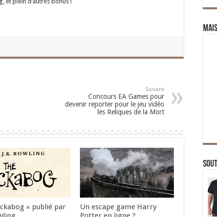
g, et plein d’autres bonus !
Mai
Suivant
Concours EA Games pour
devenir reporter pour le jeu vidéo
les Reliques de la Mort
Sou
Ickabog » publié par
Un escape game Harry
wling
Potter en ligne ?