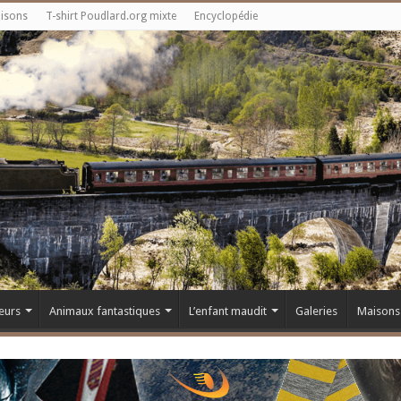
aisons
T-shirt Poudlard.org mixte
Encyclopédie
eurs
Animaux fantastiques
L’enfant maudit
Galeries
Maisons