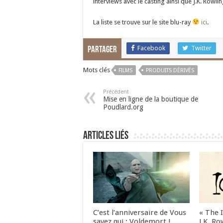
interviews avec le casting ainsi que J.K. Rowlin
La liste se trouve sur le site blu-ray
ici
.
Facebook
Twitter
Partager
Mots clés
FILMS
PRODUITS DÉRIVÉS
Précédent
Mise en ligne de la boutique de
Poudlard.org
Articles liés
C’est l’anniversaire de Vous
« The 
savez qui : Voldemort !
J.K. Ro