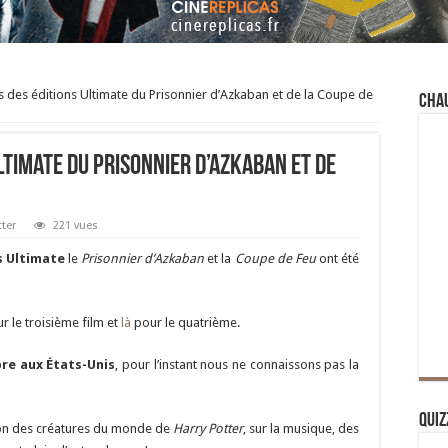
s des éditions Ultimate du Prisonnier d’Azkaban et de la Coupe de
Cha
ltimate du Prisonnier d’Azkaban et de
tter
221 vues
s Ultimate
le
Prisonnier d’Azkaban
et la
Coupe de Feu
ont été
r le troisième film et
là
pour le quatrième.
re aux États-Unis
, pour l’instant nous ne connaissons pas la
Quiz
ion des créatures du monde de
Harry Potter
, sur la musique, des