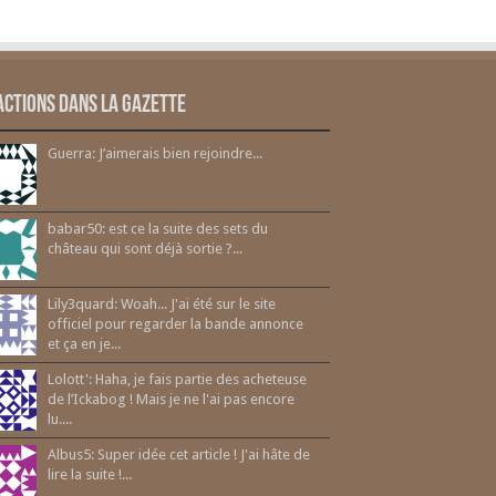
actions dans la gazette
Guerra: J’aimerais bien rejoindre...
babar50: est ce la suite des sets du
château qui sont déjà sortie ?...
Lily3quard: Woah... J'ai été sur le site
officiel pour regarder la bande annonce
et ça en je...
Lolott': Haha, je fais partie des acheteuse
de l’Ickabog ! Mais je ne l'ai pas encore
lu....
Albus5: Super idée cet article ! J'ai hâte de
lire la suite !...