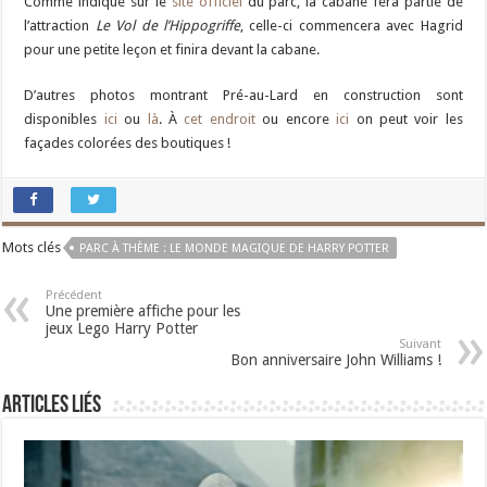
Comme indiqué sur le
site officiel
du parc, la cabane fera partie de
l’attraction
Le Vol de l’Hippogriffe
, celle-ci commencera avec Hagrid
pour une petite leçon et finira devant la cabane.
D’autres photos montrant Pré-au-Lard en construction sont
disponibles
ici
ou
là
. À
cet endroit
ou encore
ici
on peut voir les
façades colorées des boutiques !
Mots clés
PARC À THÈME : LE MONDE MAGIQUE DE HARRY POTTER
Précédent
Une première affiche pour les
jeux Lego Harry Potter
Suivant
Bon anniversaire John Williams !
Articles liés