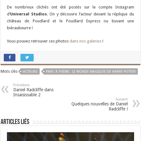
De nombreux clichés ont été postés sur le compte Instagram
d’
Universal Studios
. On y découvre l’acteur devant la réplique du
château de Poudlard et le Poudlard Express ou buvant une
bièraubeurre !
Vous pouvez retrouver ces photos
dans nos galeries
!
Mots clés
ACTEURS
PARC À THÈME : LE MONDE MAGIQUE DE HARRY POTTER
Précédent
Daniel Radcliffe dans
Insaisissable 2
Suivant
Quelques nouvelles de Daniel
Radcliffe !
Articles liés