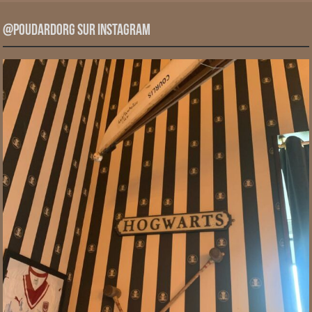
@PoudardOrg sur Instagram