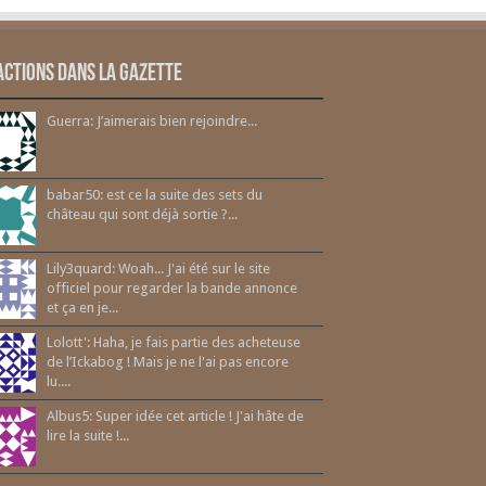
actions dans la gazette
Guerra: J’aimerais bien rejoindre...
babar50: est ce la suite des sets du
château qui sont déjà sortie ?...
Lily3quard: Woah... J'ai été sur le site
officiel pour regarder la bande annonce
et ça en je...
Lolott': Haha, je fais partie des acheteuse
de l’Ickabog ! Mais je ne l'ai pas encore
lu....
Albus5: Super idée cet article ! J'ai hâte de
lire la suite !...