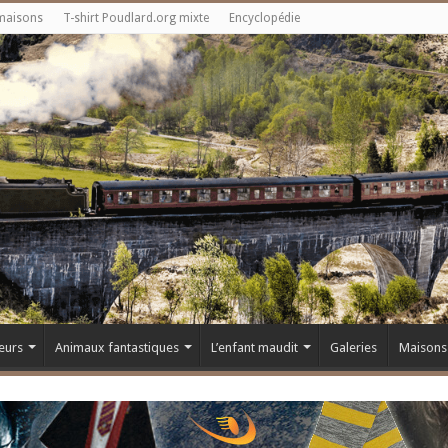
maisons
T-shirt Poudlard.org mixte
Encyclopédie
eurs
Animaux fantastiques
L’enfant maudit
Galeries
Maisons