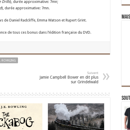
Drills
), durée approximative: 7mn;
d
), durée approximative: 7mn.
Mai
ws de Daniel Radcliffe, Emma Watson et Rupert Grint.
nce de tous ces bonus dans l’édition française du DVD.
K. ROWLING
Suivant
Jamie Campbell Bower en dit plus
sur Grindelwald
Sou