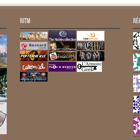
RITM
Ré