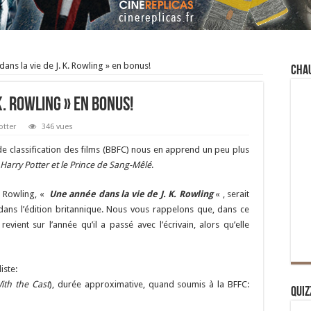
ans la vie de J. K. Rowling » en bonus!
Cha
 K. Rowling » en bonus!
otter
346 vues
e classification des films (BBFC) nous en apprend un peu plus
Harry Potter et le Prince de Sang-Mêlé
.
o Rowling, «
Une année dans la vie de J. K. Rowling
« , serait
ans l’édition britannique. Nous vous rappelons que, dans ce
revient sur l’année qu’il a passé avec l’écrivain, alors qu’elle
iste:
ith the Cast
), durée approximative, quand soumis à la BFFC:
Quiz