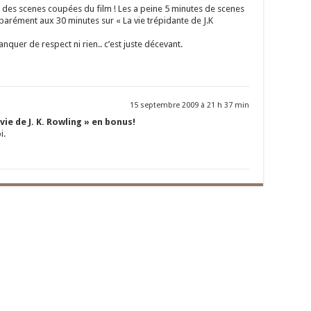
er des scenes coupées du film ! Les a peine 5 minutes de scenes
parément aux 30 minutes sur « La vie trépidante de J.K
anquer de respect ni rien.. c’est juste décevant.
15 septembre 2009 à 21 h 37 min
vie de J. K. Rowling » en bonus!
i.