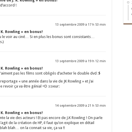
vie de J. K. Rowling » en bonus!
 d’accord !
13 septembre 2009 à 17 h 53 min
. K. Rowling » en bonus!
pu le voir au ciné… Si en plus les bonus sont consistants…
s.)
13 septembre 2009 à 19 h 12 min
. K. Rowling » en bonus!
iment pas les films sont obligés d’acheter le double dvd :$
 reportage « une année dans la vie de JK Rowling » et j’ai
le revoir ça va être génial =D :coeur:
14 septembre 2009 à 21 h 53 min
. K. Rowling » en bonus!
nte la vie des acteurs ! Et pas encore de J.K Rowling ! On parle
 s’agit de la création de HP, il faut qu’on explique en détail
ah blah… on la connait sa vie, ça va !!