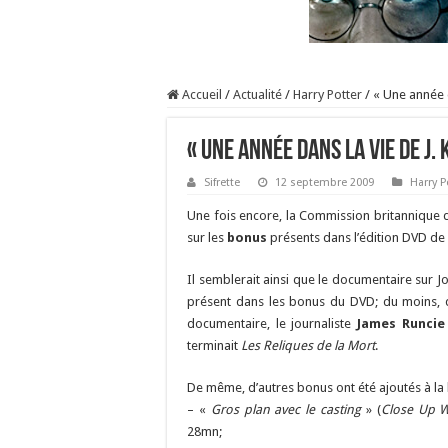
Accueil
/
Actualité
/
Harry Potter
/
« Une année d
« Une année dans la vie de J.
Sifrette
12 septembre 2009
Harry P
Une fois encore, la Commission britannique d
sur les
bonus
présents dans l’édition DVD de
Il semblerait ainsi que le documentaire sur J
présent dans les bonus du DVD; du moins, d
documentaire, le journaliste
James Runcie
terminait
Les Reliques de la Mort
.
De même, d’autres bonus ont été ajoutés à la l
– «
Gros plan avec le casting
» (
Close Up W
28mn;