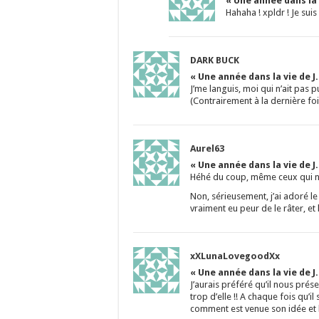
« Une année dans la 
Hahaha ! xpldr ! Je suis
DARK BUCK
« Une année dans la vie de J
J’me languis, moi qui n’ait pas 
(Contrairement à la dernière foi
Aurel63
« Une année dans la vie de J
Héhé du coup, même ceux qui n’a
Non, sérieusement, j’ai adoré le
vraiment eu peur de le râter, et 
xXLunaLovegoodXx
« Une année dans la vie de J
J’aurais préféré qu’il nous prése
trop d’elle !! A chaque fois qu’il
comment est venue son idée et bl