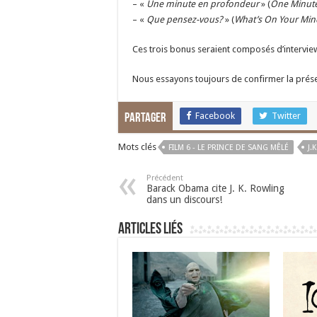
– «
Une minute en profondeur
» (
One Minute 
– «
Que pensez-vous?
» (
What’s On Your Min
Ces trois bonus seraient composés d’intervie
Nous essayons toujours de confirmer la prése
Facebook
Twitter
Partager
Mots clés
FILM 6 - LE PRINCE DE SANG MÊLÉ
J.
Précédent
Barack Obama cite J. K. Rowling
dans un discours!
Articles liés