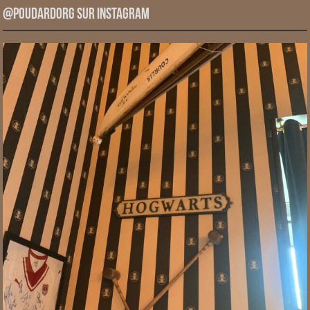
@PoudardOrg sur Instagram