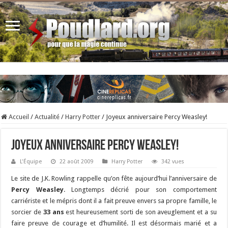
Accueil
/
Actualité
/
Harry Potter
/
Joyeux anniversaire Percy Weasley!
Joyeux anniversaire Percy Weasley!
L'Équipe
22 août 2009
Harry Potter
342 vues
Le site de J.K. Rowling rappelle qu’on fête aujourd’hui l’anniversaire de
Percy Weasley
. Longtemps décrié pour son comportement
carriériste et le mépris dont il a fait preuve envers sa propre famille, le
sorcier de
33 ans
est heureusement sorti de son aveuglement et a su
faire preuve de courage et d’humilité. Il est désormais marié et a