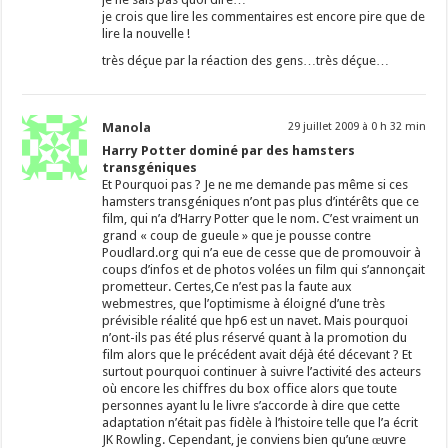
je crois que lire les commentaires est encore pire que de
lire la nouvelle !
très déçue par la réaction des gens…très déçue…
Manola
29 juillet 2009 à 0 h 32 min
Harry Potter dominé par des hamsters
transgéniques
Et Pourquoi pas ? Je ne me demande pas même si ces
hamsters transgéniques n’ont pas plus d’intérêts que ce
film, qui n’a d’Harry Potter que le nom. C’est vraiment un
grand « coup de gueule » que je pousse contre
Poudlard.org qui n’a eue de cesse que de promouvoir à
coups d’infos et de photos volées un film qui s’annonçait
prometteur. Certes,Ce n’est pas la faute aux
webmestres, que l’optimisme à éloigné d’une très
prévisible réalité que hp6 est un navet. Mais pourquoi
n’ont-ils pas été plus réservé quant à la promotion du
film alors que le précédent avait déjà été décevant ? Et
surtout pourquoi continuer à suivre l’activité des acteurs
où encore les chiffres du box office alors que toute
personnes ayant lu le livre s’accorde à dire que cette
adaptation n’était pas fidèle à l’histoire telle que l’a écrit
JK Rowling. Cependant, je conviens bien qu’une œuvre