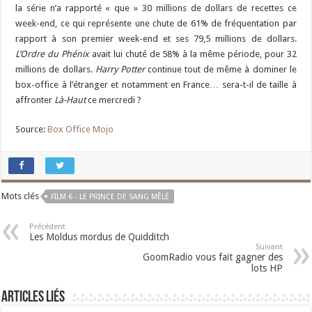
la série n’a rapporté « que » 30 millions de dollars de recettes ce
week-end, ce qui représente une chute de 61% de fréquentation par
rapport à son premier week-end et ses 79,5 millions de dollars.
L’Ordre du Phénix
avait lui chuté de 58% à la même période, pour 32
millions de dollars.
Harry Potter
continue tout de même à dominer le
box-office à l’étranger et notamment en France… sera-t-il de taille à
affronter
Là-Haut
ce mercredi ?
Source:
Box Office Mojo
Mots clés
FILM 6 - LE PRINCE DE SANG MÊLÉ
Précédent
Les Moldus mordus de Quidditch
Suivant
GoomRadio vous fait gagner des
lots HP
Articles liés