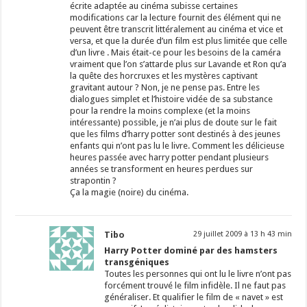
écrite adaptée au cinéma subisse certaines
modifications car la lecture fournit des élément qui ne
peuvent être transcrit littéralement au cinéma et vice et
versa, et que la durée d’un film est plus limitée que celle
d’un livre . Mais était-ce pour les besoins de la caméra
vraiment que l’on s’attarde plus sur Lavande et Ron qu’a
la quête des horcruxes et les mystères captivant
gravitant autour ? Non, je ne pense pas. Entre les
dialogues simplet et l’histoire vidée de sa substance
pour la rendre la moins complexe (et la moins
intéressante) possible, je n’ai plus de doute sur le fait
que les films d’harry potter sont destinés à des jeunes
enfants qui n’ont pas lu le livre. Comment les délicieuse
heures passée avec harry potter pendant plusieurs
années se transforment en heures perdues sur
strapontin ?
Ça la magie (noire) du cinéma.
Tibo
29 juillet 2009 à 13 h 43 min
Harry Potter dominé par des hamsters
transgéniques
Toutes les personnes qui ont lu le livre n’ont pas
forcément trouvé le film infidèle. Il ne faut pas
généraliser. Et qualifier le film de « navet » est