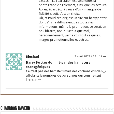
excessif. La réalistaion est splendide, la
photographie également, ainsi que les acteurs.
Après, être déçu à cause d’un « manque de
fidélité », soit, c’est un choix.
Oh, et Poudlard.org est un site sur harry potter,
donc s’ils ne diffusaient pas toutes les
informations, même la promotion, ce serait un
peu bizarre, non ? Surtout que moi,
personnellement, j’aime voir tout ce qui est
images promotionnelles et autres.
Blushad
2 août 2009 à 19 h 12 min
Harry Potter dominé par des hamsters
transgéniques
Ce n’est pas des hamsters mais des cochons d’Inde >_<.
affolants le nombres de personnes qui commettent
l'erreur ^^
Chaudron Baveur