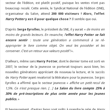
secteur de l’édition, est plutôt positif, puisque les ventes n’ont pas
beaucoup reculé. Cette année, le Syndicat National de l’édition (SNE),
organisateur du Salon, attend
200 000 visiteurs !
Alors, l’effet
Harry Potter
y est-il pour quelque chose ?
Il semble que oui.
D’après
Serge Eyrolles
, le président du SNE, il y aurait «
de moins en
moins de grands lecteurs. En revanche, l
’effet Harry Potter se fait
encore sentir
: toute une génération a commencé à se ré-
approprier le livre comme objet. On veut les posséder et les
conserver. C’est un retour aux valeurs positif !
».
D’ailleurs, même sans
Harry Potter
, dont le dernier tome est sorti en
2007, le secteur de la jeunesse se porterait toujours aussi bien, les
nouvelles générations appréciant de nouveau la lecture, et le succès
de
Harry Potter
ayant revalorisé la littérature pour la jeunesse. Serges
Eyrolles a affirmé que le secteur jeunesse «
affiche un petit recul de
1,5%. Ce n’est presque rien. […]
Le Salon du livre compte 25% à
30% de pré-inscriptions de plus cette année pour les jeunes
publics.
»
Et heureusement, d’autres livres sont prêts à prendre le relai de
Harry