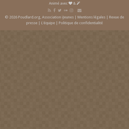
Animé avec
&
© 2026 Poudlard.org, Association iJeunes |
Mentions légales
|
Revue de
presse
|
L'équipe
|
Politique de confidentialité