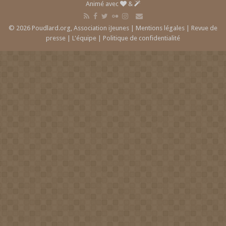
Animé avec
&
© 2026 Poudlard.org, Association iJeunes |
Mentions légales
|
Revue de
presse
|
L'équipe
|
Politique de confidentialité