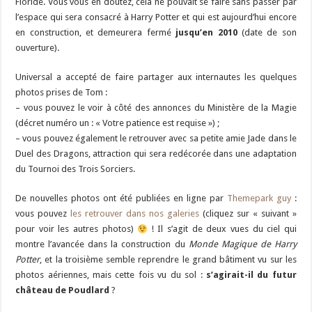
Floride. Vous vous en doutez, cela ne pouvait se faire sans passer par
l’espace qui sera consacré à Harry Potter et qui est aujourd’hui encore
en construction, et demeurera fermé
jusqu’en 2010
(date de son
ouverture).
Universal a accepté de faire partager aux internautes les quelques
photos prises de Tom :
– vous pouvez le voir à côté des annonces du Ministère de la Magie
(décret numéro un : « Votre patience est requise ») ;
– vous pouvez également le retrouver avec sa petite amie Jade dans le
Duel des Dragons, attraction qui sera redécorée dans une adaptation
du Tournoi des Trois Sorciers.
De nouvelles photos ont été publiées en ligne par
Themepark guy
:
vous pouvez
les retrouver dans nos galeries
(cliquez sur « suivant »
pour voir les autres photos)
! Il s’agit de deux vues du ciel qui
montre l’avancée dans la construction du
Monde Magique de Harry
Potter
, et la troisième semble reprendre le grand bâtiment vu sur les
photos aériennes, mais cette fois vu du sol :
s’agirait-il du futur
château de Poudlard
?