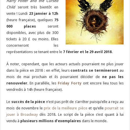
Harry Potter and the Cursed
Child
seront très bientôt en
vente ! Lundi
23 janvier à 12h
(heure française), quelques
75
000 places
seront
disponibles, avec plus de 300
tickets à 20 £ ou moins. Elles
concerneront les
représentations se tenant entre le
7 février et le 29 avril 2018
.
À noter, cependant, que les acteurs actuels pourraient ne plus jouer
dans la pièce en 2018 : en effet, leurs
contrats se termineront
au
mois de mai prochain et ils pourraient décider de
ne pas les
renouveler
. En parallèle, les
Friday Forty
ont encore lieu tous les
vendredis à 14h (heure française).
Le
succès de la pièce
n’est pas prêt de s’arrêter puisqu’elle a reçu au
mois de novembre le
prix de la meilleure pièce
et qu’elle
pourrait se
jouer à Broadway
dès 2018. Le script de la pièce s’est quant à lui
vendu à
plusieurs millions d’exemplaires
dans le monde.