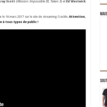
ray Scott
(
Mission: Impossible III
,
Taken 3
) et
Ed Westwick
Mai
e le 16 mars 2017 sur le site de streaming Crackle.
Attention,
e à tous types de public !
Sou