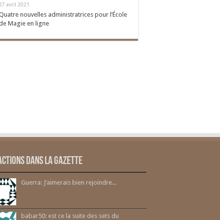
27 avril 2021
Quatre nouvelles administratrices pour l’École
de Magie en ligne
actions dans la gazette
Guerra: J’aimerais bien rejoindre...
babar50: est ce la suite des sets du