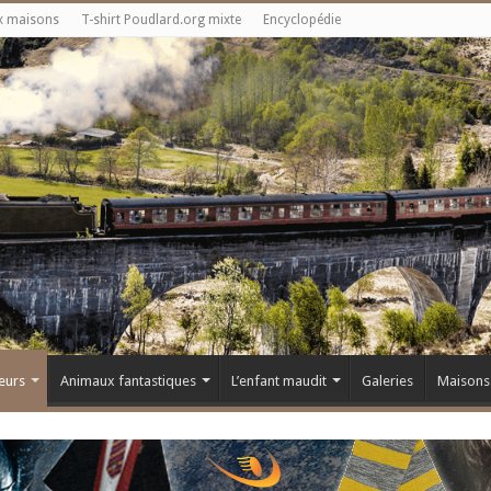
x maisons
T-shirt Poudlard.org mixte
Encyclopédie
eurs
Animaux fantastiques
L’enfant maudit
Galeries
Maisons