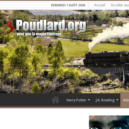
Accueil
Accéder au
VENDREDI 7 AOÛT 2026
Harry Potter
J.K. Rowling
Act