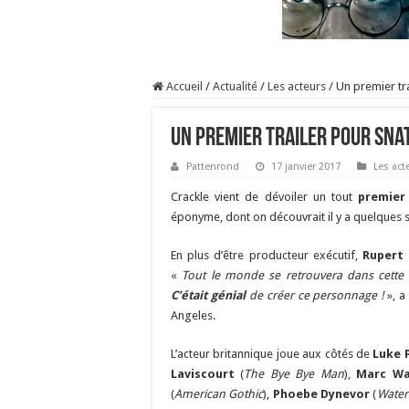
Accueil
/
Actualité
/
Les acteurs
/
Un premier tra
Un premier trailer pour Snat
Pattenrond
17 janvier 2017
Les act
Crackle vient de dévoiler un tout
premier 
éponyme, dont on découvrait il y a quelques 
En plus d’être producteur exécutif,
Rupert 
«
Tout le monde se retrouvera dans cette
C’était génial
de créer ce personnage !
», a 
Angeles.
L’acteur britannique joue aux côtés de
Luke 
Laviscourt
(
The Bye Bye Man
),
Marc Wa
(
American Gothic
),
Phoebe Dynevor
(
Water