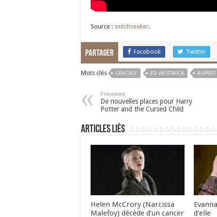
Source :
snitchseeker
.
Facebook
Twitter
Partager
Mots clés
CRACKLE
ED WESTWICK
RUPERT
Précédent
De nouvelles places pour Harry
Potter and the Cursed Child
Articles liés
Helen McCrory (Narcissa
Evanna
Malefoy) décède d’un cancer
d’elle