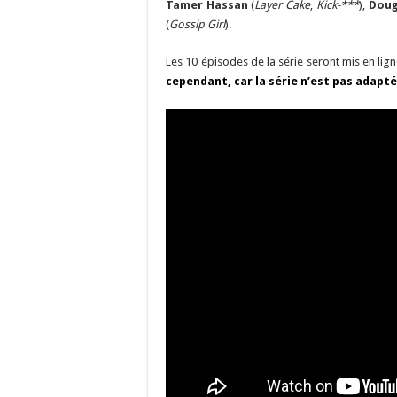
Tamer Hassan
(
Layer Cake
,
Kick-***
),
Doug
(
Gossip Girl
).
Les 10 épisodes de la série seront mis en lign
cependant, car la série n’est pas adapté