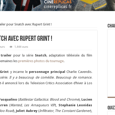
iler pour Snatch avec Rupert Grint !
Cha
ch avec Rupert Grint !
eurs
1,444 vues
trailer
pour la série
Snatch
, adaptation télévisée du film
semaines les
premières photos du tournage
.
Grint
y incarne le
personnage principal
Charlie Cavendis.
 série. Il y a beaucoup de comédie. Beaucoup de romance.
t-il annoncé lors du Television Critics Association d’hiver à Los
Pasqualino
(
Battlestar Gallactica: Blood and Chrome
),
Lucien
rren
(
Wanted, Les Arnaqueurs VIP
),
Stephanie Leonidas
Quiz
loo Road
),
Juliet Aubrey
(
Infiltrator
,
The Constant Gardener
),