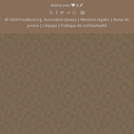
Animé avec
&
© 2026 Poudlard.org, Association iJeunes |
Mentions légales
|
Revue de
presse
|
L'équipe
|
Politique de confidentialité