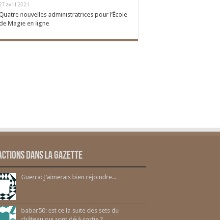
27 avril 2021
Quatre nouvelles administratrices pour l’École
de Magie en ligne
actions dans la gazette
Guerra: J’aimerais bien rejoindre...
babar50: est ce la suite des sets du
château qui sont déjà sortie ?...