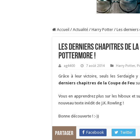
Accueil
/
Actualité
/
Harry Potter
/
Les derniers
Les derniers chapitres de la
Pottermore !
ag4400
7 août 2014
Harry Potter
,
P
Grâce à leur victoire, seuls les Serdaigle 
derniers chapitres de la Coupe de Feu
su
Vous en apprendrez plus sur les hiboux et sur
nouveau texte inédit de J.K. Rowling !
Bonne découverte ! :-))
Facebook
Twitter
Partager