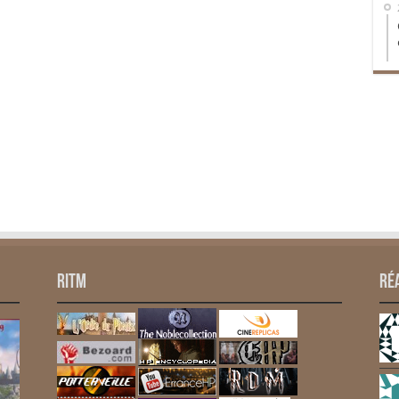
RITM
Ré