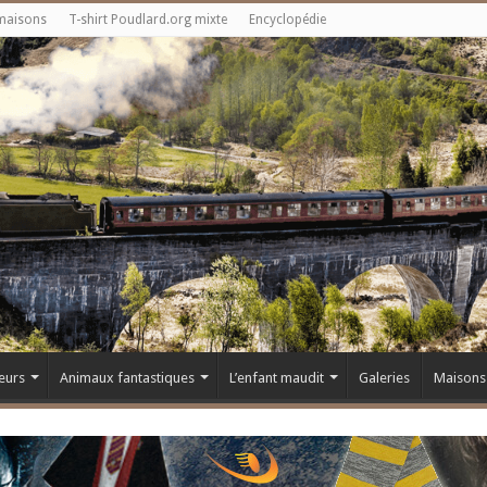
maisons
T-shirt Poudlard.org mixte
Encyclopédie
eurs
Animaux fantastiques
L’enfant maudit
Galeries
Maisons