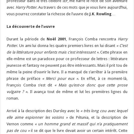
professeur dans le très célèbre IEP, me narre le récit de son aventure
avec
Harry Potter
. Au travers de ces mots que je vous livre aujourd’hui,
vous pourrez constater la richesse de l’œuvre de
J.K. Rowling
…
La découverte de l’œuvre
Durant la période de
Noël 2001
, François Comba rencontra
Harry
Potter
. Un ami lui donna les quatre premiers livres en lui disant
« C’est
de la littérature pour enfants mais c’est intéressant »
. Cette phrase en
elle-même est un paradoxe pour ce professeur de lettres : littérature
jeunesse et fantasy ne peuvent pas être intéressants. Mais il prit tou de
même la peine d’ouvrir le livre. Il a manqué de s’arrêter à la première
phrase de préface
« Merci pour eux »
. En effet, à ce moment-là,
François Comba s’est dit
« Mais qu’est-ce donc que cette prose
vulgaire ? »
. Il avança tout de même et lut les premières lignes du
roman.
Arrivé à la description des Dursley avec le
« très long cou avec lequel
elle aime espionner les voisins »
de Pétunia, et la description de
Vernon comme
« un homme grand et massif qui n’a pratiquement
pas de cou »
il se dit que le livre devait avoir un certain intérêt. Cette