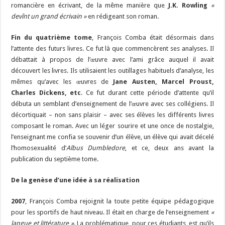
romancière en écrivant, de la même manière que
J.K. Rowling
«
devînt un grand écrivain »
en rédigeant son roman.
Fin du quatrième tome
, François Comba était désormais dans
l’attente des futurs livres. Ce fut là que commencèrent ses analyses. Il
débattait à propos de l’œuvre avec l’ami grâce auquel il avait
découvert les livres. Ils utilisaient les outillages habituels d’analyse, les
mêmes qu’avec les œuvres de
Jane Austen, Marcel Proust,
Charles Dickens, etc
. Ce fut durant cette période d’attente qu’il
débuta un semblant d’enseignement de l’œuvre avec ses collégiens. Il
décortiquait – non sans plaisir – avec ses élèves les différents livres
composant le roman. Avec un léger sourire et une once de nostalgie,
l’enseignant me confia se souvenir d’un élève, un élève qui avait décelé
l’homosexualité d’
Albus Dumbledore
, et ce, deux ans avant la
publication du septième tome.
De la genèse d’une idée à sa réalisation
2007
, François Comba rejoignit la toute petite équipe pédagogique
pour les sportifs de haut niveau. Il était en charge de l’enseignement
«
langue et littérature »
. La problématique, pour ces étudiants, est qu’ils