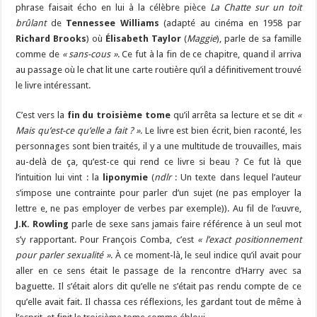
phrase faisait écho en lui à la célèbre pièce
La Chatte sur un toit
brûlant
de
Tennessee Williams
(adapté au cinéma en 1958 par
Richard Brooks
) où
Élisabeth Taylor
(
Maggie
), parle de sa famille
comme de
« sans-cous »
. Ce fut à la fin de ce chapitre, quand il arriva
au passage où le chat lit une carte routière qu’il a définitivement trouvé
le livre intéressant.
C’est vers la
fin du troisième tome
qu’il arrêta sa lecture et se dit
«
Mais qu’est-ce qu’elle a fait ? »
. Le livre est bien écrit, bien raconté, les
personnages sont bien traités, il y a une multitude de trouvailles, mais
au-delà de ça, qu’est-ce qui rend ce livre si beau ? Ce fut là que
l’intuition lui vint : la
liponymie
(
ndlr
: Un texte dans lequel l’auteur
s’impose une contrainte pour parler d’un sujet (ne pas employer la
lettre e, ne pas employer de verbes par exemple)). Au fil de l’œuvre,
J.K. Rowling
parle de sexe sans jamais faire référence à un seul mot
s’y rapportant. Pour François Comba, c’est
« l’exact positionnement
pour parler sexualité »
. À ce moment-là, le seul indice qu’il avait pour
aller en ce sens était le passage de la rencontre d’Harry avec sa
baguette. Il s’était alors dit qu’elle ne s’était pas rendu compte de ce
qu’elle avait fait. Il chassa ces réflexions, les gardant tout de même à