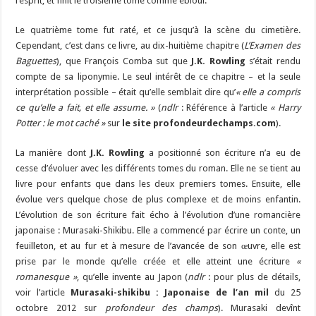
l’esprit, et finit le troisième tome comme ébloui.
Le quatrième tome fut raté, et ce jusqu’à la scène du cimetière.
Cependant, c’est dans ce livre, au dix-huitième chapitre (
L’Examen des
Baguettes
), que François Comba sut que
J.K. Rowling
s’était rendu
compte de sa liponymie. Le seul intérêt de ce chapitre – et la seule
interprétation possible – était qu’elle semblait dire qu’
« elle a compris
ce qu’elle a fait, et elle assume. »
(
ndlr
: Référence à l’article
« Harry
Potter : le mot caché »
sur
le site profondeurdechamps.com
).
La manière dont
J.K. Rowling
a positionné son écriture n’a eu de
cesse d’évoluer avec les différents tomes du roman. Elle ne se tient au
livre pour enfants que dans les deux premiers tomes. Ensuite, elle
évolue vers quelque chose de plus complexe et de moins enfantin.
L’évolution de son écriture fait écho à l’évolution d’une romancière
japonaise : Murasaki-Shikibu. Elle a commencé par écrire un conte, un
feuilleton, et au fur et à mesure de l’avancée de son œuvre, elle est
prise par le monde qu’elle créée et elle atteint une écriture
«
romanesque »
, qu’elle invente au Japon (
ndlr
: pour plus de détails,
voir l’article
Murasaki-shikibu : Japonaise de l’an mil
du 25
octobre 2012 sur
profondeur des champs
). Murasaki devînt