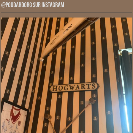
@PoudardOrg sur Instagram