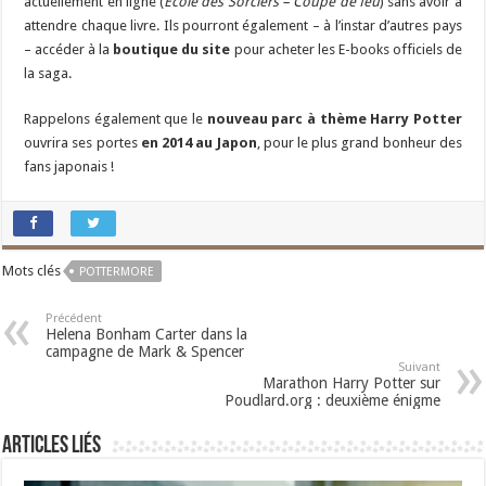
actuellement en ligne (
École des Sorciers – Coupe de feu
) sans avoir à
attendre chaque livre. Ils pourront également – à l’instar d’autres pays
– accéder à la
boutique du site
pour acheter les E-books officiels de
la saga.
Rappelons également que le
nouveau parc à thème Harry Potter
ouvrira ses portes
en 2014 au Japon
, pour le plus grand bonheur des
fans japonais !
Mots clés
POTTERMORE
Précédent
Helena Bonham Carter dans la
campagne de Mark & Spencer
Suivant
Marathon Harry Potter sur
Poudlard.org : deuxième énigme
Articles liés