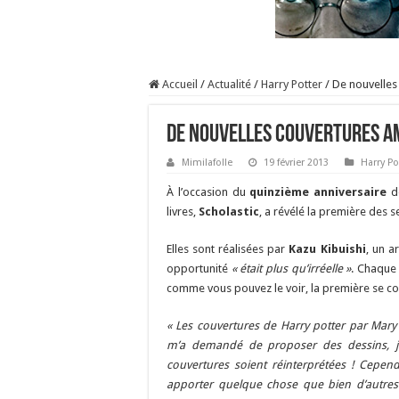
Accueil
/
Actualité
/
Harry Potter
/
De nouvelles
De nouvelles couvertures a
Mimilafolle
19 février 2013
Harry Po
À l’occasion du
quinzième anniversaire
d
livres,
Scholastic
, a révélé la première des 
Elles sont réalisées par
Kazu Kibuishi
, un a
opportunité
« était plus qu’irréelle »
. Chaque
comme vous pouvez le voir, la première se con
« Les couvertures de Harry potter par Mar
m’a demandé de proposer des dessins, j’
couvertures soient réinterprétées ! Cependa
apporter quelque chose que bien d’autres 