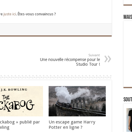
vre
juste ici
. Êtes-vous convaincus ?
Mai
Suivant
Une nouvelle récompense pour le
Studio Tour !
Sou
Ickabog » publié par
Un escape game Harry
wling
Potter en ligne ?