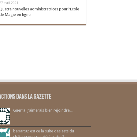
27 avril 2021
Quatre nouvelles administratrices pour l’École
de Magie en ligne
actions dans la gazette
Guerra: J’aimerais bien rejoindre...
babar50: est ce la suite des sets du
château qui sont déjà sortie ?...