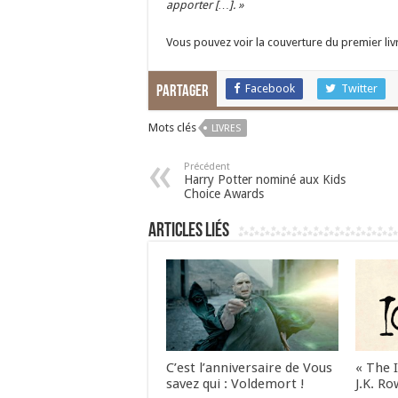
apporter […]. »
Vous pouvez voir la couverture du premier li
Facebook
Twitter
Partager
Mots clés
LIVRES
Précédent
Harry Potter nominé aux Kids
Choice Awards
Articles liés
C’est l’anniversaire de Vous
« The 
savez qui : Voldemort !
J.K. Ro