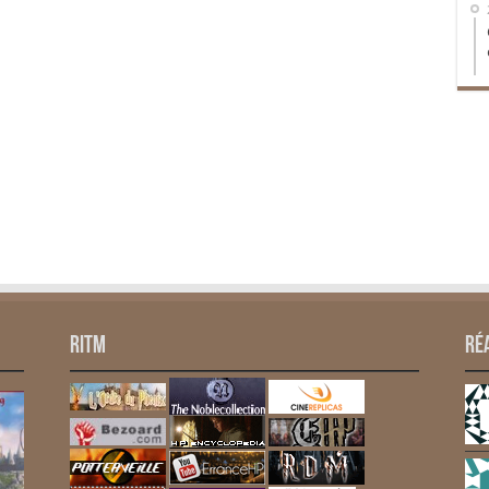
RITM
Ré