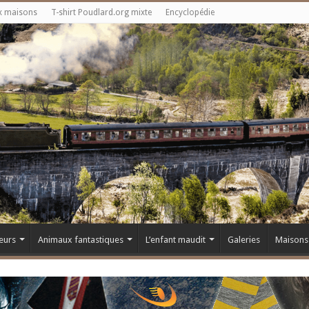
x maisons
T-shirt Poudlard.org mixte
Encyclopédie
eurs
Animaux fantastiques
L’enfant maudit
Galeries
Maisons