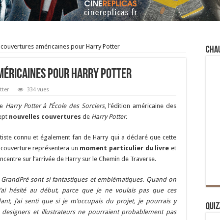
 couvertures américaines pour Harry Potter
Cha
méricaines pour Harry Potter
tter
334 vues
e
Harry Potter à l’École des Sorciers
, l’édition américaine des
sept
nouvelles couvertures
de
Harry Potter
.
rtiste connu et également fan de Harry qui a déclaré que cette
 couverture représentera un
moment particulier du livre
et
centre sur l’arrivée de Harry sur le Chemin de Traverse.
y GrandPré sont si fantastiques et emblématiques. Quand on
ai hésité au début, parce que je ne voulais pas que ces
nt, j’ai senti que si je m’occupais du projet, je pourrais y
Quiz
designers et illustrateurs ne pourraient probablement pas