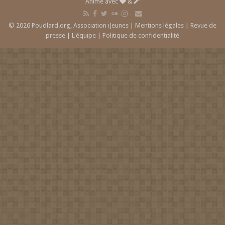
Animé avec
&
© 2026 Poudlard.org, Association iJeunes |
Mentions légales
|
Revue de
presse
|
L'équipe
|
Politique de confidentialité