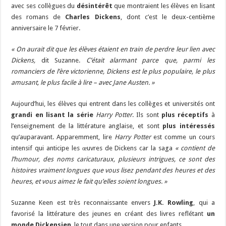
avec ses collègues du
désintérêt
que montraient les élèves en lisant
des romans de
Charles Dickens
, dont c’est le deux-centième
anniversaire le 7 février.
« On aurait dit que les élèves étaient en train de perdre leur lien avec
Dickens,
dit Suzanne.
C’était alarmant parce que, parmi les
romanciers de l’ère victorienne, Dickens est le plus populaire, le plus
amusant, le plus facile à lire – avec Jane Austen. »
Aujourd’hui, les élèves qui entrent dans les collèges et universités ont
grandi en lisant la série
Harry Potter
. Ils sont
plus réceptifs
à
l’enseignement de la littérature anglaise, et sont
plus intéressés
qu’auparavant. Apparemment, lire
Harry Potter
est comme un cours
intensif qui anticipe les œuvres de Dickens car la saga
« contient de
l’humour, des noms caricaturaux, plusieurs intrigues, ce sont des
histoires vraiment longues que vous lisez pendant des heures et des
heures, et vous aimez le fait qu’elles soient longues. »
Suzanne Keen est très reconnaissante envers
J.K. Rowling
, qui a
favorisé la littérature des jeunes en créant des livres reflétant
un
monde Dickensien
, le tout dans une version pour enfants.