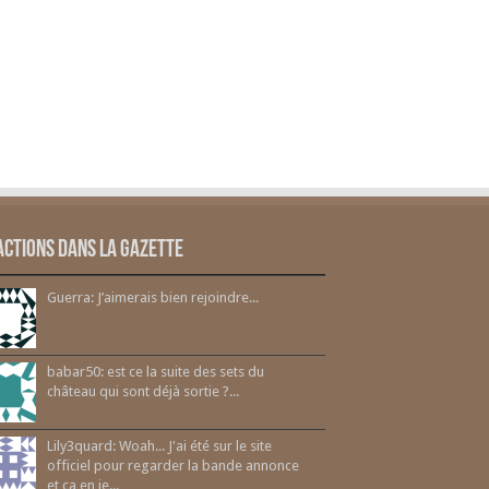
actions dans la gazette
Guerra: J’aimerais bien rejoindre...
babar50: est ce la suite des sets du
château qui sont déjà sortie ?...
Lily3quard: Woah... J'ai été sur le site
officiel pour regarder la bande annonce
et ça en je...