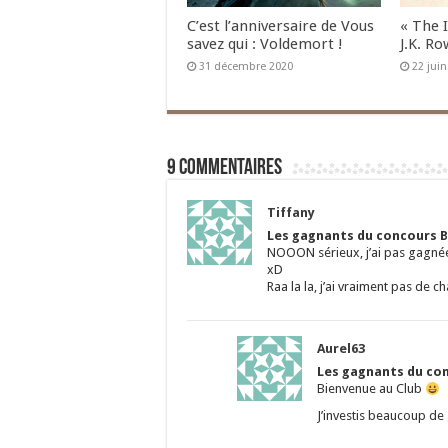
C’est l’anniversaire de Vous
« The 
savez qui : Voldemort !
J.K. Ro
31 décembre 2020
22 jui
9 commentaires
Tiffany
Les gagnants du concours B
NOOON sérieux, j’ai pas gagnée ,
xD
Raa la la, j’ai vraiment pas de
Aurel63
Les gagnants du con
Bienvenue au Club
J’investis beaucoup de