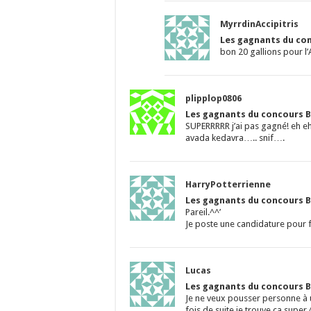
MyrrdinAccipitris
Les gagnants du con
bon 20 gallions pour l’
plipplop0806
Les gagnants du concours B
SUPERRRRR j’ai pas gagné! eh eh!
avada kedavra….. snif….
HarryPotterrienne
Les gagnants du concours B
Pareil.^^’
Je poste une candidature pour f
Lucas
Les gagnants du concours B
Je ne veux pousser personne à u
fois de suite je trouve ça super