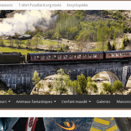
maisons
T-shirt Poudlard.org mixte
Encyclopédie
eurs
Animaux fantastiques
L’enfant maudit
Galeries
Maisons