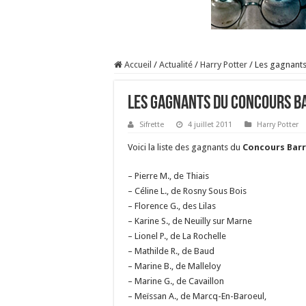
Accueil
/
Actualité
/
Harry Potter
/
Les gagnants
Les gagnants du concours Ba
Sifrette
4 juillet 2011
Harry Potter
Voici la liste des gagnants du
Concours Barr
– Pierre M., de Thiais
– Céline L., de Rosny Sous Bois
– Florence G., des Lilas
– Karine S., de Neuilly sur Marne
– Lionel P., de La Rochelle
– Mathilde R., de Baud
– Marine B., de Malleloy
– Marine G., de Cavaillon
– Meïssan A., de Marcq-En-Baroeul,