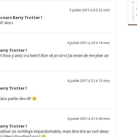
5 juillet 2011 à 0 h 22 min
cours Barry Trotter !
AP alors
4 juillet 2011 à 20 h 14 min
arry Trotter !
 Vous y avez cru hein?! Bon ok je sors! J’ai envie de me jeter un
4 juillet 2011 à 21 h 13 min
arry Trotter !
aire partie des AP
4 juillet 2011 à 21 h 45 min
arry Trotter !
tiliser un sortilège impardonnable, mais être tiré au sort deux
 ^^ Merci Poudlard.org !