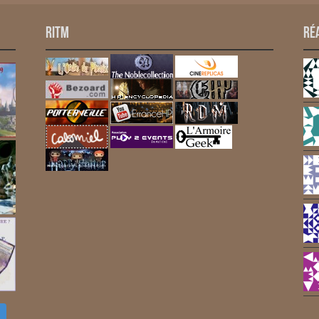
RITM
Ré