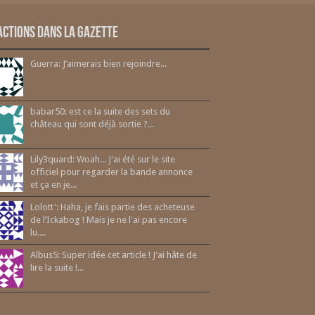
actions dans la gazette
Guerra: J’aimerais bien rejoindre...
babar50: est ce la suite des sets du
château qui sont déjà sortie ?...
Lily3quard: Woah... J'ai été sur le site
officiel pour regarder la bande annonce
et ça en je...
Lolott': Haha, je fais partie des acheteuse
de l’Ickabog ! Mais je ne l'ai pas encore
lu....
Albus5: Super idée cet article ! J'ai hâte de
lire la suite !...