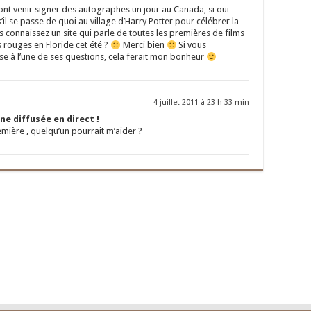
 vont venir signer des autographes un jour au Canada, si oui
’il se passe de quoi au village d’Harry Potter pour célébrer la
 connaissez un site qui parle de toutes les premières de films
s rouges en Floride cet été ?
Merci bien
Si vous
e à l’une de ses questions, cela ferait mon bonheur
4 juillet 2011 à 23 h 33 min
e diffusée en direct !
emière , quelqu’un pourrait m’aider ?