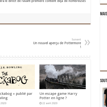
lera le direct de l’avant-première contient déjà de nombreuses
Mai
Suivant
Un nouvel aperçu de Pottermore
!
Sou
Ickabog » publié par
Un escape game Harry
wling
Potter en ligne ?
n 2020
22 avril 2020