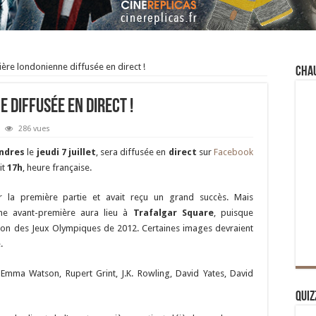
ère londonienne diffusée en direct !
Cha
 diffusée en direct !
286 vues
ndres
le
jeudi 7 juillet
, sera diffusée en
direct
sur
Facebook
it
17h
, heure française.
r la première partie et avait reçu un grand succès. Mais
ine avant-première aura lieu à
Trafalgar Square
, puisque
sion des Jeux Olympiques de 2012. Certaines images devraient
.
, Emma Watson, Rupert Grint, J.K. Rowling, David Yates, David
Quiz