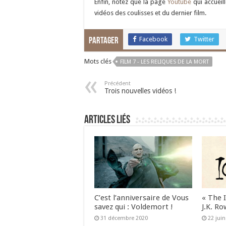
Enfin, notez que la page
Youtube
qui accueil
vidéos des coulisses et du dernier film.
Facebook
Twitter
Partager
Mots clés
FILM 7 - LES RELIQUES DE LA MORT
Précédent
Trois nouvelles vidéos !
Articles liés
C’est l’anniversaire de Vous
« The 
savez qui : Voldemort !
J.K. Ro
31 décembre 2020
22 jui