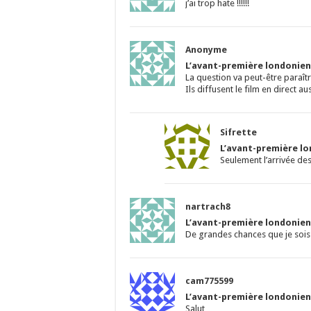
j’ai trop hate !!!!!!
Anonyme
L’avant-première londonienn
La question va peut-être paraî
Ils diffusent le film en direct a
Sifrette
L’avant-première lo
Seulement l’arrivée des
nartrach8
L’avant-première londonienn
De grandes chances que je sois s
cam775599
L’avant-première londonienn
Salut,