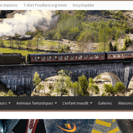
ux maisons
T-shirt Poudlard.org mixte
Encyclopédie
eurs
Animaux fantastiques
L’enfant maudit
Galeries
Maisons