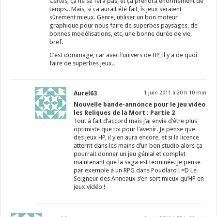
Certes, ça ne se fera pas, et ça prendra énormément de
temps.. Mais, si ca aurait été fait, ls jeux seraient
sûrement mieux. Genre, utiliser un bon moteur
graphique pour nous faire de superbes paysages, de
bonnes modélisations, etc, une bonne durée de vie,
bref.
C’est dommage, car avec l’univers de HP, il y a de quoi
faire de superbes jeux..
Aurel63
1 juin 2011 à 20 h 10 min
Nouvelle bande-annonce pour le jeu vidéo
les Reliques de la Mort : Partie 2
Tout à fait d’accord mais j’ai envie d’être plus
optimiste que toi pour l’avenir. Je pense que
des jeux HP, il y en aura encore, et si la licence
atterrit dans les mains d’un bon studio alors ça
pourrait donner un jeu génial et complet
maintenant que la saga est terminée. Je pense
par exemple à un RPG dans Poudlard ! =D Le
Seigneur des Anneaux s’en sort mieux qu’HP en
jeux vidéo !