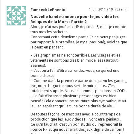
FumseckLePhenix
1 juin 2011 à 19 h 32 min
Nouvelle bande-annonce pour le jeu vidéo les
Reliques de la Mort : Partie 2
Alors, je n’ai pas joué aux HP depuis le 5, mais je compte
tous mes les racheter.
Concernant cette deuxième partie (je ne peux pas juger
par rapport à la première, je n’y ai pas joué), voici ce que
je peux en penser :
– Les graphismes ne sont terribles. Les visages et les
vêtements ne sont pas très bien modélisés (surtout
Seamus).
– L’action a l’air d’être au rendez-vous, ce qui est une
bonne chose.
– Comme dans la première partie dont j’ai vu les gaming
live, notre baguette nous sert de mitraillette.. C’est
totalement stupide. Nous ne sommes pas dans un COD !
– Le fait d’incarner plusieurs personnages est bien
pensé ! Cela donnera une tournure plus sympathique au
jeu, en espérant qu’il ait une bonne durée de vie.
De toutes façons, ce n’est pas avec le court temps de
production que les jeux vidéos HP vont être géniaux..
Ce qu’il faudrait, c’est un bon studio qui reprendrait la
licence HP et qui nous ferait des jeux digne de ce nom !