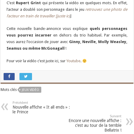
C’est
Rupert Grint
qui présente la vidéo en quelques mots. En effet,
l’acteur a doublé son personnage dans le jeu
retrouvez une photo de
l’acteur en train de travailler [juste ici
]
.
Cette nouvelle bande-annonce vous explique
quels personnages
vous pourrez incarner
en dehors du trio habituel. Par exemple,
vous aurez l’occasion de jouer avec
Ginny, Neville, Molly Weasley,
Seamus ou même McGonagall
!
Pour voir la vidéo c’est juste ici, sur
Youtube
.
Mots clés
JEUX VIDÉO
Précédent
Nouvelle affiche « It all ends » :
le Prince
Suivant
Encore une nouvelle affiche :
c’est au tour de la terrible
Bellatrix !