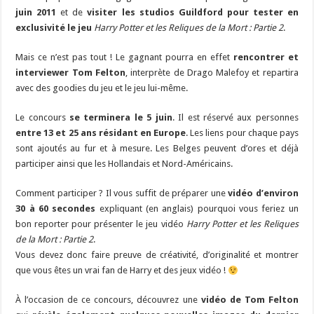
juin 2011
et de
visiter les studios Guildford pour tester en
exclusivité le jeu
Harry Potter et les Reliques de la Mort : Partie 2
.
Mais ce n’est pas tout ! Le gagnant pourra en effet
rencontrer et
interviewer Tom Felton
, interprète de Drago Malefoy et repartira
avec des goodies du jeu et le jeu lui-même.
Le concours
se terminera le 5 juin
. Il est réservé aux personnes
entre 13 et 25 ans résidant en Europe
. Les liens pour chaque pays
sont ajoutés au fur et à mesure. Les Belges peuvent d’ores et déjà
participer ainsi que les Hollandais et Nord-Américains.
Comment participer ? Il vous suffit de préparer une
vidéo d’environ
30 à 60 secondes
expliquant (en anglais) pourquoi vous feriez un
bon reporter pour présenter le jeu vidéo
Harry Potter et les Reliques
de la Mort : Partie 2
.
Vous devez donc faire preuve de créativité, d’originalité et montrer
que vous êtes un vrai fan de Harry et des jeux vidéo !
À l’occasion de ce concours, découvrez une
vidéo de Tom Felton