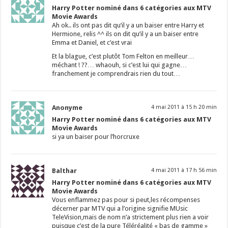
Harry Potter nominé dans 6 catégories aux MTV
Movie Awards
Ah ok.. ils ont pas dit qu’il y a un baiser entre Harry et
Hermione, relis ^^ ils on dit qu’il y a un baiser entre
Emma et Daniel, et c’est vrai
Et la blague, c’est plutôt Tom Felton en meilleur…
méchant ! ??… whaouh, si c’est lui qui gagne…
franchement je comprendrais rien du tout…
Anonyme
4 mai 2011 à 15 h 20 min
Harry Potter nominé dans 6 catégories aux MTV
Movie Awards
si ya un baiser pour l’horcruxe
Balthar
4 mai 2011 à 17 h 56 min
Harry Potter nominé dans 6 catégories aux MTV
Movie Awards
Vous enflammez pas pour si peut,les récompenses
décerner par MTV qui a l’origine signifie MUsic
TeleVision,mais de nom n’a strictement plus rien a voir
puisque c’est de la pure Téléréalité « bas de gamme »