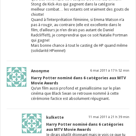
Stong de Kick-Ass qui gagnent dans la catégorie
meilleur combat… les votants ont vraiment des gouts de
chiotte!
Quand à l’interprétation féminine, si Emma Watson n’a
pas à rougir, au contraire (elle est excellente dans le
film, d’ailleurs je n’en dirais pas autant de Daniel
Radcliffe!!!), je comprendrai que ce soit Natalie Portman
qui gagne!
Mais bonne chance à tout le casting de HP quand même
(solidarité HPienne!)
Anonyme
6 mai 2011 à 17 h 52 min
Harry Potter nominé dans 6 catégories aux MTV
Movie Awards
Qu’un film aussi profond et geniallissime sur le plan
cinéma que Black Swan se retrouve nommé à cette
cérémonie factice est absolument répugnant.
kulkette
11 mai 2011 à 21 h 39 min
Harry Potter nominé dans 6 catégories
aux MTV Movie Awards
Je dirais plutôt étonnant mais je vois ce que tu