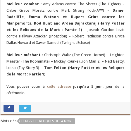
Meilleur combat
: Amy Adams contre The Sisters (The Fighter) –
Chloë Grace Moretz contre Mark Strong (Kick-A**) –
Daniel
Radcliffe, Emma Watson et Rupert Grint contre les
Mangemorts, Rod Hunt and Arden Bajraktaraj (Harry Potter
et les Reliques de la Mort : Partie 1)
– Joseph Gordon-Levitt
contre Hallway Attacker (Inception) – Robert Pattinson contre Bryce
Dallas Howard et Xavier Samuel (Twilight : Eclipse)
Meilleur méchant
: Christoph Waltz (The Green Hornet) – Leighton
Meester (The Roommate) – Mickey Rourke (Iron Man 2) – Ned Beatty,
Lotso (Toy Story 3) –
Tom Felton (Harry Potter et les Reliques
de la Mort : Partie 1)
Vous pouvez voter à
cette adresse
jusqu’au 5 juin
, jour de la
cérémonie.
Mots clés
FILM 7 - LES RELIQUES DE LA MORT