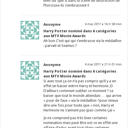
Bien sur que si dans la scène de destruction de
l’horcruxe ils s’embrassent !!
Anonyme
4 mai 2011 à 16 h 58 min
Harry Potter nominé dans 6 catégories
aux MTV Movie Awards
Ah bon C’est qui qui s’embrasse via le médaillon
: parvati et Seamus ?
Anonyme
4 mai 2011 à 21 h 01 min
Harry Potter nominé dans 6 catégories
aux MTV Movie Awards
Si avec tout ça on n’a pas compris qu’il y a en
effet un baiser entrre Harry et hermione ;D
D’ailleurs comment oublier ce moment ? Le
baiser que tout le monde attendais … qui arrive
« pour de faux » via le médaillon ^pour mieux
dire une fois pour toute que « non, Harry et
Hermione ne s’aiment pas (pas comme ça) »
Je ne comprend pas très bien certaines
nomination mais peut être est-ce en effet une
affaire d’ados avant tout (dans certaines