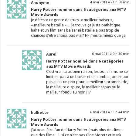
Anonyme
4 mai 2011 à 21 h 58 min
Harry Potter nominé dans 6 catégories aux MTV
Movie Awards
je déteste ce genre de trucs. « meilleur baiser »,
« meilleure bataille »… je trouve ça juste pathétique.
haha et un film sans baiser ni bataille a pas trop de
chances d’être choisi, pas vrai? HP mérite mieux que ça
Aurel
6 mai 2011 à 0 h 30 min
Harry Potter nominé dans 6 catégories
aux MTV Movie Awards
C’est vrai, tu as bien raison, les bons films ne se
limitent pas à un baiser et un combat, pourquoi
pas aussi un prix pour la meilleure promenade,
la meilleure dispute, le meilleur repas ou le
meilleur fondu au noir ? :/
hulkette
6 mai 2011 à 13 h 44 min
Harry Potter nominé dans 6 catégories aux MTV
Movie Awards
J’ai beau être fan de Harry Potter (mais plus des livres
que des films…), si ce n’est pas Cloe Moretz et Mark